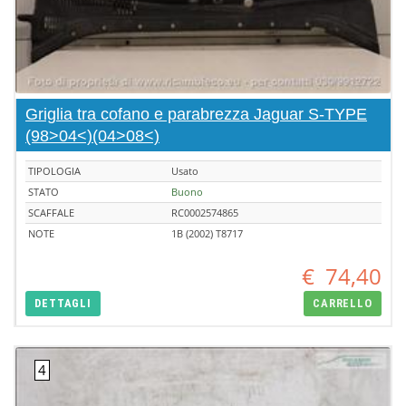
Griglia tra cofano e parabrezza Jaguar S-TYPE
(98>04<)(04>08<)
TIPOLOGIA
Usato
STATO
Buono
SCAFFALE
RC0002574865
NOTE
1B (2002) T8717
€
74,40
DETTAGLI
CARRELLO