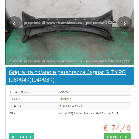
‹
›
Griglia tra cofano e parabrezza Jaguar S-TYPE
(98>04<)(04>08<)
TIPOLOGIA
Usato
STATO
Discreto
SCAFFALE
RC0002043269
NOTE
FB (2002) T6096 GREZZOGANCI ROTTI
€
74,40
DETTAGLI
CARRELLO