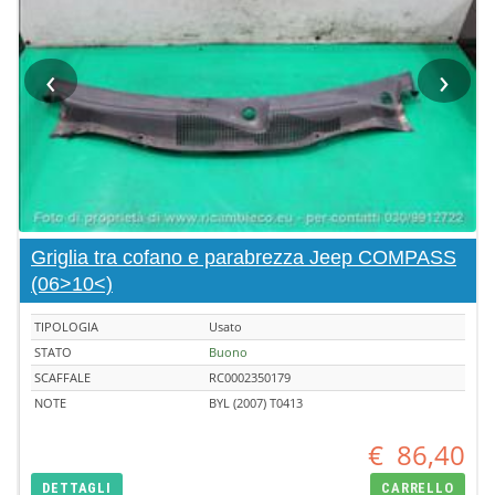
‹
›
Griglia tra cofano e parabrezza Jeep COMPASS
(06>10<)
TIPOLOGIA
Usato
STATO
Buono
SCAFFALE
RC0002350179
NOTE
BYL (2007) T0413
€
86,40
DETTAGLI
CARRELLO