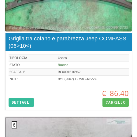
Griglia tra cofano e parabrezza Jeep COMPASS
(06>10<)
TIPOLOGIA
Usato
STATO
Buono
SCAFFALE
RC0001616962
NOTE
BYL (2007) T2758 GREZZO
€
86,40
DETTAGLI
CARRELLO