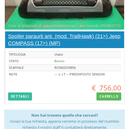
Spoiler paraurti ant. (mod. TrailHawk) (21>) Jeep
COMPASS (17>) (MP)
TIPOLOGIA
Usato
STATO
Buono
SCAFFALE
RC0002535856
NOTE
--- (--) T ---PREDISPOSTO SENSORI
€
756,00
DETTAGLI
CARRELLO
Non hai trovato quello che cercavi?
Inviaci la tua richiesta, appena verremo in possesso del ricambio
richiesto il nostro staff ti contatterà direttamente.