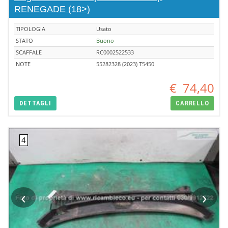
RENEGADE (18>)
TIPOLOGIA
Usato
STATO
Buono
SCAFFALE
RC0002522533
NOTE
55282328 (2023) T5450
€
74,40
DETTAGLI
CARRELLO
‹
›