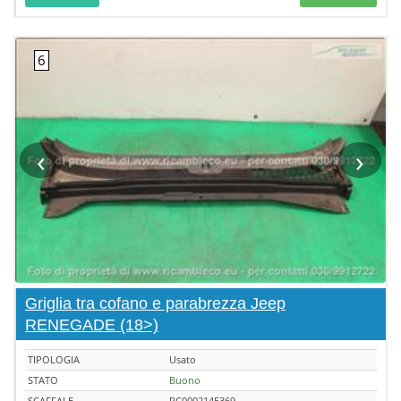
‹
›
Griglia tra cofano e parabrezza Jeep
RENEGADE (18>)
TIPOLOGIA
Usato
STATO
Buono
SCAFFALE
RC0002145369