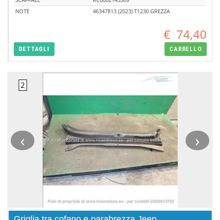
NOTE
46347813 (2023) T1230 GREZZA
€
74,40
DETTAGLI
CARRELLO
‹
›
Griglia tra cofano e parabrezza Jeep