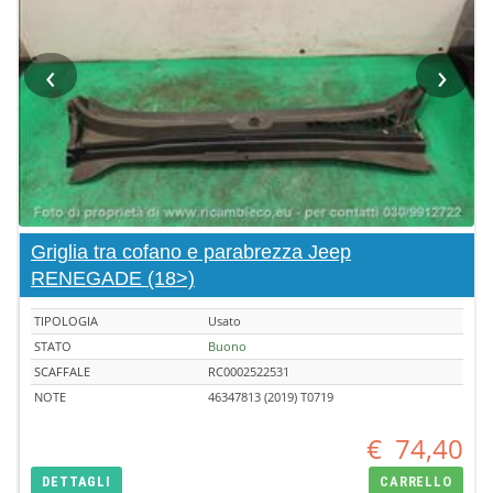
‹
›
Griglia tra cofano e parabrezza Jeep
RENEGADE (18>)
TIPOLOGIA
Usato
STATO
Buono
SCAFFALE
RC0002522531
NOTE
46347813 (2019) T0719
€
74,40
DETTAGLI
CARRELLO