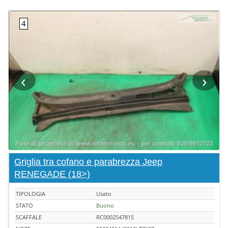
‹
›
Griglia tra cofano e parabrezza Jeep
RENEGADE (18>)
TIPOLOGIA
Usato
STATO
Buono
SCAFFALE
RC0002547815