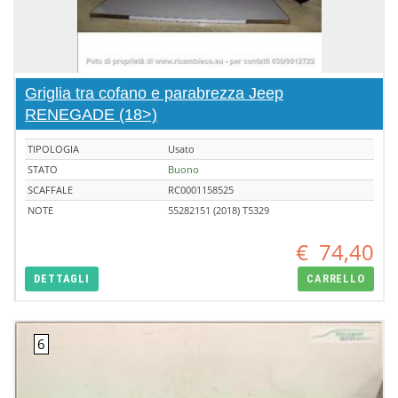
Griglia tra cofano e parabrezza Jeep
RENEGADE (18>)
TIPOLOGIA
Usato
STATO
Buono
SCAFFALE
RC0001158525
NOTE
55282151 (2018) T5329
€
74,40
DETTAGLI
CARRELLO