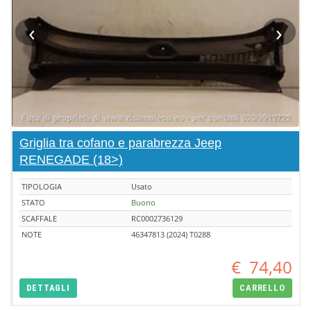
‹
›
Griglia tra cofano e parabrezza Jeep
RENEGADE (18>)
TIPOLOGIA
Usato
STATO
Buono
SCAFFALE
RC0002736129
NOTE
46347813 (2024) T0288
€
74,40
DETTAGLI
CARRELLO