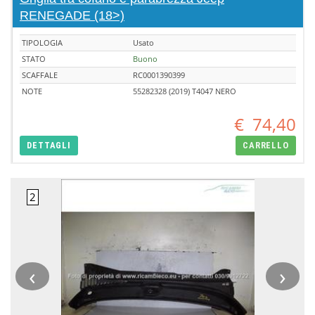
RENEGADE (18>)
TIPOLOGIA
Usato
STATO
Buono
SCAFFALE
RC0001390399
NOTE
55282328 (2019) T4047 NERO
€
74,40
DETTAGLI
CARRELLO
‹
›