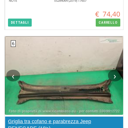
NOTE
55284064 (2019) T7607
€
74,40
DETTAGLI
CARRELLO
‹
›
Griglia tra cofano e parabrezza Jeep