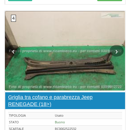
‹
›
Griglia tra cofano e parabrezza Jeep
RENEGADE (18>)
TIPOLOGIA
Usato
STATO
Buono
SCAFFALE
RC0002522532