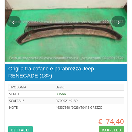
‹
›
Griglia tra cofano e parabrezza Jeep
RENEGADE (18>)
TIPOLOGIA
Usato
STATO
Buono
SCAFFALE
RC0002149139
NOTE
46337540 (2023) T0415 GREZZO
€
74,40
DETTAGLI
CARRELLO