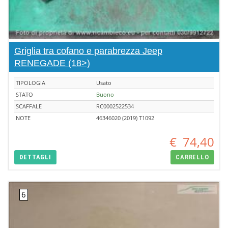
Griglia tra cofano e parabrezza Jeep
RENEGADE (18>)
TIPOLOGIA
Usato
STATO
Buono
SCAFFALE
RC0002522534
NOTE
46346020 (2019) T1092
€
74,40
DETTAGLI
CARRELLO