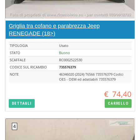
Griglia tra cofano e parabrezza Jeep
RENEGADE (18>)
TIPOLOGIA
Usato
STATO
Buono
SCAFFALE
RC0002522530
CODICE SUL RICAMBIO
735576379
NOTE
46346020 (2024) T6566 735576379 Codici
OES - OEM ed adattabili 735576379
€
74,40
DETTAGLI
CARRELLO