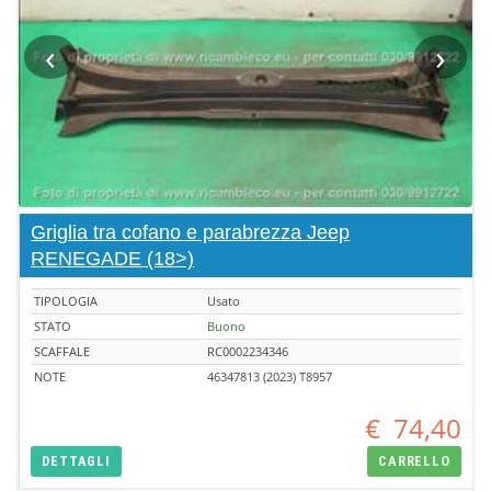
‹
›
Griglia tra cofano e parabrezza Jeep
RENEGADE (18>)
TIPOLOGIA
Usato
STATO
Buono
SCAFFALE
RC0002234346
NOTE
46347813 (2023) T8957
€
74,40
DETTAGLI
CARRELLO