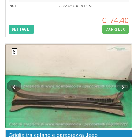
NOTE
55282328 (2019) T4151
€
74,40
DETTAGLI
CARRELLO
‹
›
Griglia tra cofano e parabrezza Jeep