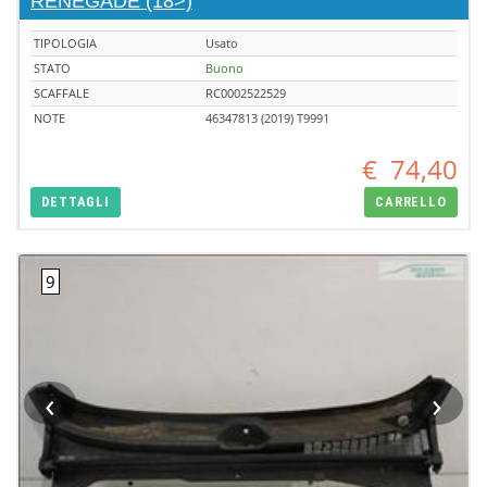
RENEGADE (18>)
TIPOLOGIA
Usato
STATO
Buono
SCAFFALE
RC0002522529
NOTE
46347813 (2019) T9991
€
74,40
DETTAGLI
CARRELLO
‹
›