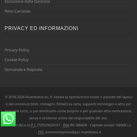
Esclusione dalla Garanzia
Reso Carcasse
PRIVACY ED INFORMAZIONI
Privacy Policy
Cookie Policy
Domande e Risposte
© 2018-2026 Ricambieco.eu. E' vietata la riproduzione totale o parziale del layout
e dei contenuti (testi, immagini, filmati) su carta, supporti tecnologici e altro per
ricavarne lucro, o per distribuirlo come proprio o per qualsiasi altra motivazione,
senza il consenso scritto del responsabile del sito.
Ricambi &Co srl
P.I.
IT03529620167 -
REA
BG-386458 - Capitale sociale 10000€ i.v.
-
PEC
amministrazione@pec.ricambieco.it