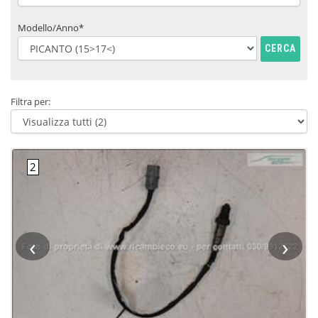
Modello/Anno*
CERCA
Filtra per:
‹
›