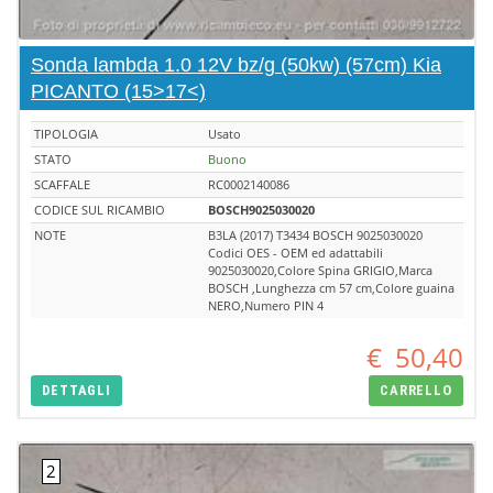
Sonda lambda 1.0 12V bz/g (50kw) (57cm) Kia
PICANTO (15>17<)
TIPOLOGIA
Usato
STATO
Buono
SCAFFALE
RC0002140086
CODICE SUL RICAMBIO
BOSCH9025030020
NOTE
B3LA (2017) T3434 BOSCH 9025030020
Codici OES - OEM ed adattabili
9025030020,Colore Spina GRIGIO,Marca
BOSCH ,Lunghezza cm 57 cm,Colore guaina
NERO,Numero PIN 4
€
50,40
DETTAGLI
CARRELLO