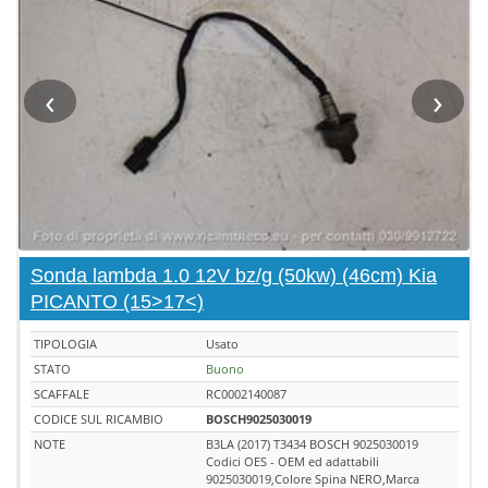
‹
›
Sonda lambda 1.0 12V bz/g (50kw) (46cm) Kia
PICANTO (15>17<)
TIPOLOGIA
Usato
STATO
Buono
SCAFFALE
RC0002140087
CODICE SUL RICAMBIO
BOSCH9025030019
NOTE
B3LA (2017) T3434 BOSCH 9025030019
Codici OES - OEM ed adattabili
9025030019,Colore Spina NERO,Marca