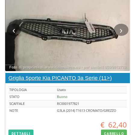
‹
›
Griglia 5porte Kia PICANTO 3a Serie (11>)
TIPOLOGIA
Usato
STATO
Buono
SCAFFALE
RC0001977821
NOTE
G3LA (2014) T1613 CROMATO/GREZZO
€
62,40
DETTAGLI
CARRELLO