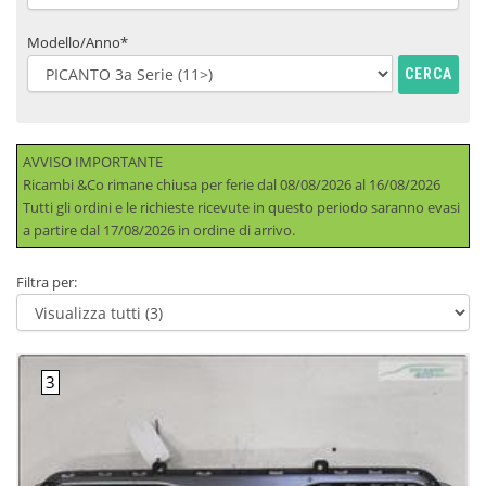
Modello/Anno*
CERCA
AVVISO IMPORTANTE
Ricambi &Co rimane chiusa per ferie dal 08/08/2026 al 16/08/2026
Tutti gli ordini e le richieste ricevute in questo periodo saranno evasi
a partire dal 17/08/2026 in ordine di arrivo.
Filtra per: