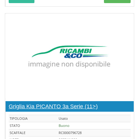
Griglia Kia PICANTO 3a Serie (11>)
TIPOLOGIA
Usato
STATO
Buono
SCAFFALE
RC0000796728