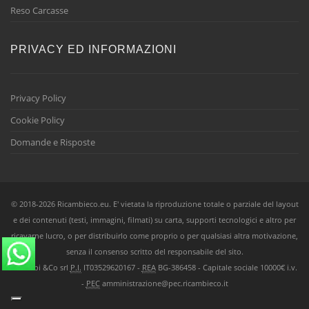
Reso Carcasse
PRIVACY ED INFORMAZIONI
Privacy Policy
Cookie Policy
Domande e Risposte
© 2018-2026 Ricambieco.eu. E' vietata la riproduzione totale o parziale del layout
e dei contenuti (testi, immagini, filmati) su carta, supporti tecnologici e altro per
ricavarne lucro, o per distribuirlo come proprio o per qualsiasi altra motivazione,
senza il consenso scritto del responsabile del sito.
Ricambi &Co srl
P.I.
IT03529620167 -
REA
BG-386458 - Capitale sociale 10000€ i.v.
-
PEC
amministrazione@pec.ricambieco.it