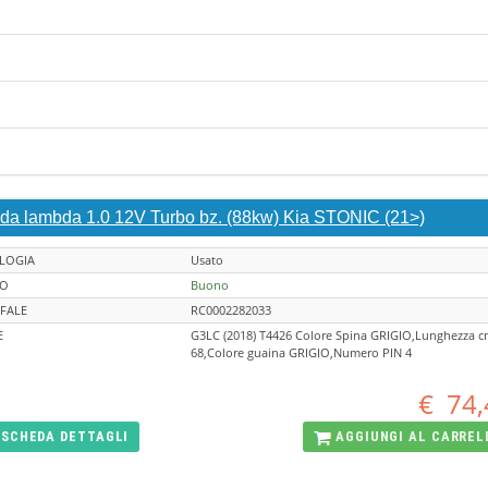
da lambda 1.0 12V Turbo bz. (88kw) Kia STONIC (21>)
LOGIA
Usato
TO
Buono
FALE
RC0002282033
E
G3LC (2018) T4426 Colore Spina GRIGIO,Lunghezza 
68,Colore guaina GRIGIO,Numero PIN 4
€
74,
SCHEDA
DETTAGLI
AGGIUNGI AL
CARREL