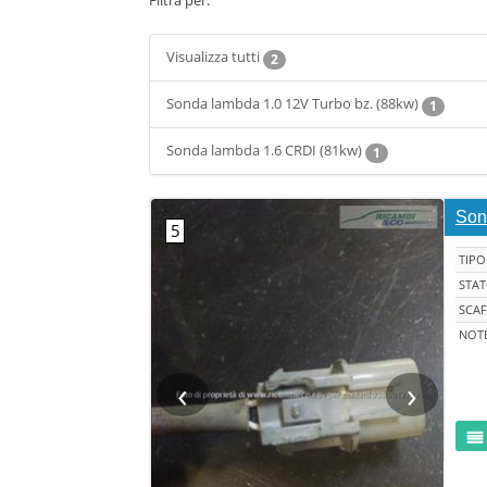
Filtra per:
Visualizza tutti
2
Sonda lambda 1.0 12V Turbo bz. (88kw)
1
Sonda lambda 1.6 CRDI (81kw)
1
Son
TIPO
STA
SCAF
NOT
‹
›