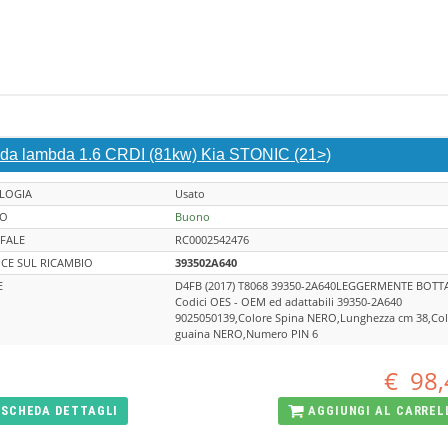
da lambda 1.6 CRDI (81kw) Kia STONIC (21>)
LOGIA
Usato
TO
Buono
FALE
RC0002542476
CE SUL RICAMBIO
393502A640
E
D4FB (2017) T8068 39350-2A640LEGGERMENTE BOTT
Codici OES - OEM ed adattabili 39350-2A640
9025050139,Colore Spina NERO,Lunghezza cm 38,Col
guaina NERO,Numero PIN 6
€
98,
SCHEDA
DETTAGLI
AGGIUNGI AL
CARREL