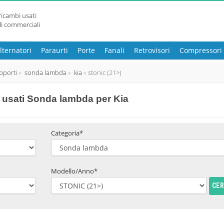
ricambi usati
li commerciali
lternatori
Paraurti
Porte
Fanali
Retrovisori
Compressori
pporti
sonda lambda
kia
stonic (21>)
usati Sonda lambda per Kia
Categoria*
Modello/Anno*
CE