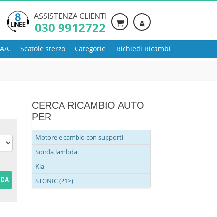
ASSISTENZA CLIENTI
030 9912722
 A/C
Scatole sterzo
Categorie
Richiedi Ricambi
CERCA RICAMBIO AUTO
PER
Motore e cambio con supporti
Sonda lambda
Kia
RCA
STONIC (21>)