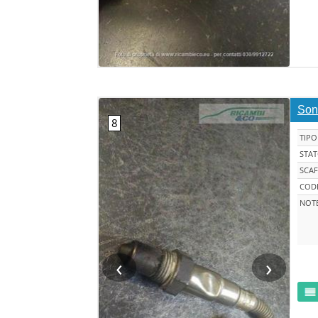
Son
TIPO
STA
SCAF
CODI
NOT
‹
›