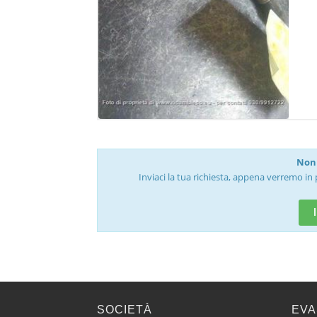
Non 
Inviaci la tua richiesta, appena verremo in 
SOCIETÀ
EVA