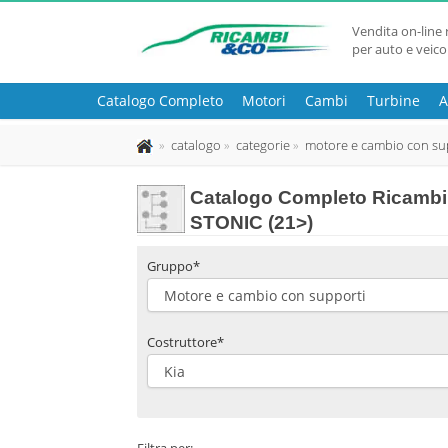
Vendita on-line 
per auto e veico
Catalogo Completo
Motori
Cambi
Turbine
A
catalogo
categorie
motore e cambio con su
Catalogo Completo Ricambi 
STONIC (21>)
Gruppo*
Costruttore*