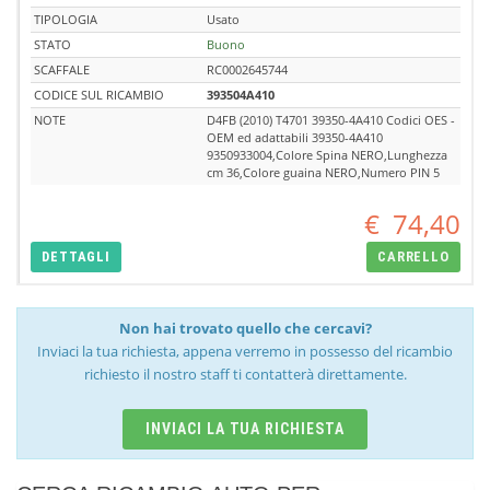
TIPOLOGIA
Usato
STATO
Buono
SCAFFALE
RC0002645744
CODICE SUL RICAMBIO
393504A410
NOTE
D4FB (2010) T4701 39350-4A410 Codici OES -
OEM ed adattabili 39350-4A410
9350933004,Colore Spina NERO,Lunghezza
cm 36,Colore guaina NERO,Numero PIN 5
€
74,40
DETTAGLI
CARRELLO
Non hai trovato quello che cercavi?
Inviaci la tua richiesta, appena verremo in possesso del ricambio
richiesto il nostro staff ti contatterà direttamente.
INVIACI LA TUA RICHIESTA