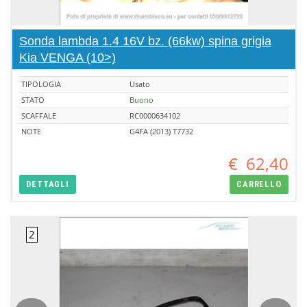
Sonda lambda 1.4 16V bz. (66kw) spina grigia
Kia VENGA (10>)
TIPOLOGIA
Usato
STATO
Buono
SCAFFALE
RC0000634102
NOTE
G4FA (2013) T7732
€
62,40
DETTAGLI
CARRELLO