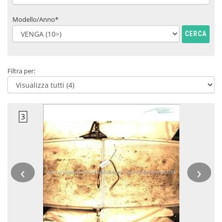
Modello/Anno*
CERCA
Filtra per:
‹
›