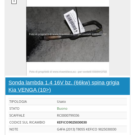
Sonda lambda 1.4 16V bz. (66kw) spina grigia
Kia VENGA (10>)
TIPOLOGIA
Usato
STATO
Buono
SCAFFALE
RC0000799336
CODICE SUL RICAMBIO
KEFICO9025030030
NOTE
G4FA (2013) T8055 KEFICO 9025030030