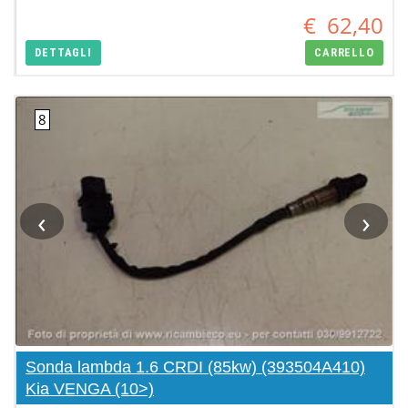
€
62,40
DETTAGLI
CARRELLO
‹
›
Sonda lambda 1.6 CRDI (85kw) (393504A410)
Kia VENGA (10>)