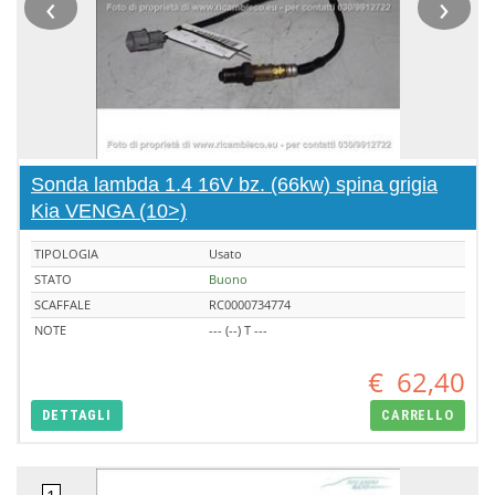
‹
›
Sonda lambda 1.4 16V bz. (66kw) spina grigia
Kia VENGA (10>)
TIPOLOGIA
Usato
STATO
Buono
SCAFFALE
RC0000734774
NOTE
--- (--) T ---
€
62,40
DETTAGLI
CARRELLO