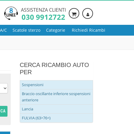
ASSISTENZA CLIENTI
030 9912722
 A/C
Scatole sterzo
Categorie
Richiedi Ricambi
CERCA RICAMBIO AUTO
PER
Sospensioni
Braccio oscillante inferiore sospensioni
anteriore
Lancia
RCA
FULVIA (63>76<)