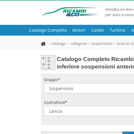
Vendita on-line 
per auto e veico
Catalogo Completo
Motori
Cambi
Turbine
A
catalogo
categorie
sospensioni
braccio os
Catalogo Completo Ricambi u
inferiore sospensioni anter
Gruppo*
Costruttore*