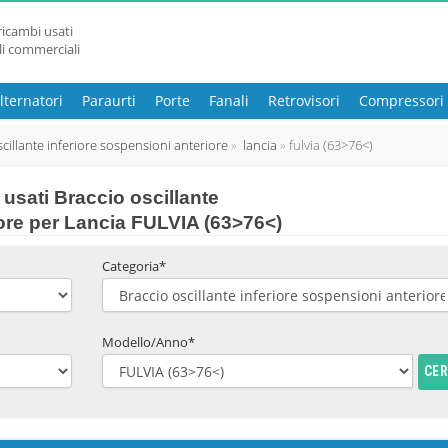
ricambi usati
li commerciali
lternatori
Paraurti
Porte
Fanali
Retrovisori
Compressori
cillante inferiore sospensioni anteriore
lancia
fulvia (63>76<)
sati Braccio oscillante
iore per Lancia FULVIA (63>76<)
Categoria*
Modello/Anno*
CE