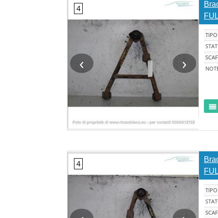
Brac
FUL
TIPO
STA
‹
›
SCAF
NOT
Brac
FUL
TIPO
STA
SCAF