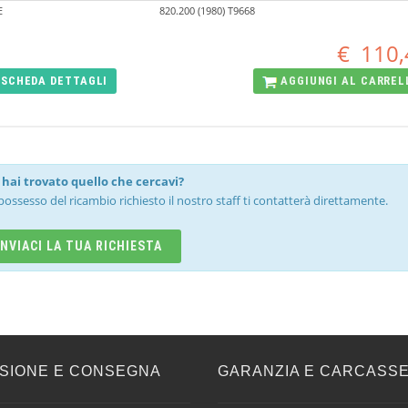
E
820.200 (1980) T9668
€
110,
SCHEDA
DETTAGLI
AGGIUNGI AL
CARREL
hai trovato quello che cercavi?
possesso del ricambio richiesto il nostro staff ti contatterà direttamente.
INVIACI LA TUA RICHIESTA
SIONE E CONSEGNA
GARANZIA E CARCASS