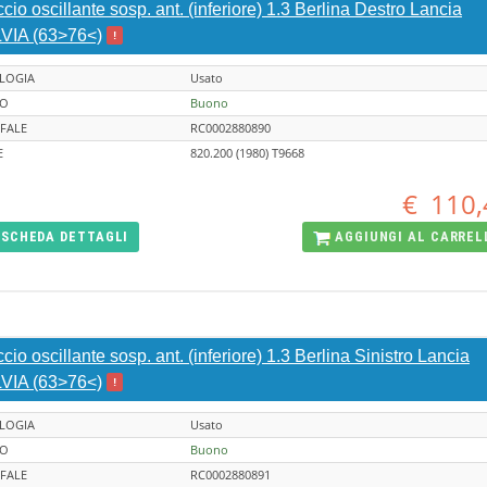
cio oscillante sosp. ant. (inferiore) 1.3 Berlina Destro Lancia
VIA (63>76<)
!
LOGIA
Usato
TO
Buono
FALE
RC0002880890
E
820.200 (1980) T9668
€
110,
SCHEDA
DETTAGLI
AGGIUNGI AL
CARREL
cio oscillante sosp. ant. (inferiore) 1.3 Berlina Sinistro Lancia
VIA (63>76<)
!
LOGIA
Usato
TO
Buono
FALE
RC0002880891