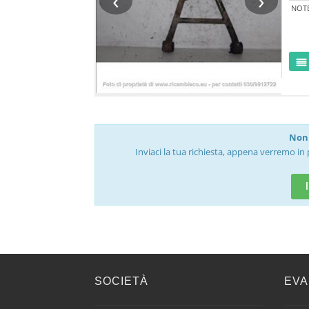
‹
›
NOT
Non 
Inviaci la tua richiesta, appena verremo in 
SOCIETÀ
EVA