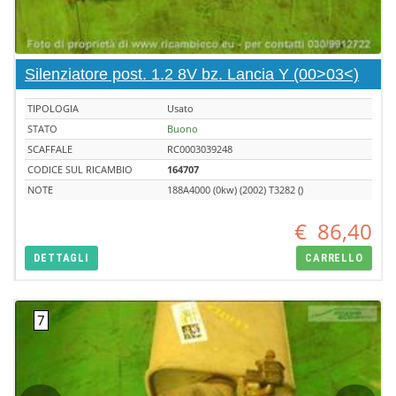
Silenziatore post. 1.2 8V bz. Lancia Y (00>03<)
TIPOLOGIA
Usato
STATO
Buono
SCAFFALE
RC0003039248
CODICE SUL RICAMBIO
164707
NOTE
188A4000 (0kw) (2002) T3282 ()
€
86,40
DETTAGLI
CARRELLO