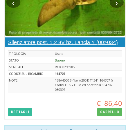
‹
›
Silenziatore post. 1.2 8V bz. Lancia Y (00>03<)
TIPOLOGIA
Usato
STATO
Buono
SCAFFALE
RC0002989055
CODICE SUL RICAMBIO
164707
NOTE
188A4000 (44kw) (2001) T4341 164707 ()
Codici OES - OEM ed adattabili 164707
030397
€
86,40
DETTAGLI
CARRELLO