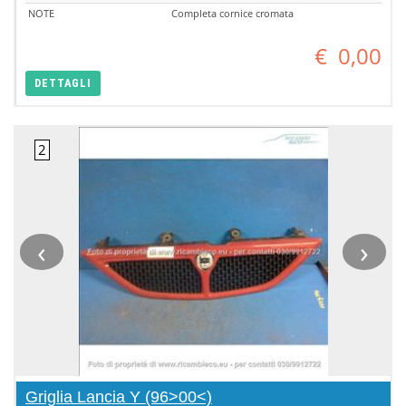
NOTE
Completa cornice cromata
€
0,00
DETTAGLI
‹
›
Griglia Lancia Y (96>00<)