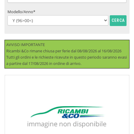
Modello/Anno*
CERCA
AVVISO IMPORTANTE
Ricambi &Co rimane chiusa per ferie dal 08/08/2026 al 16/08/2026
Tutti gli ordini e le richieste ricevute in questo periodo saranno evasi
a partire dal 17/08/2026 in ordine di arrivo.