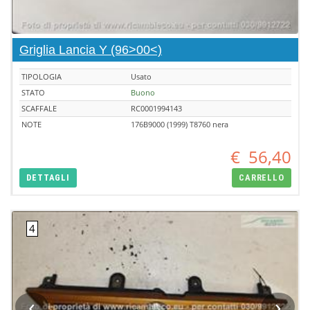
Griglia Lancia Y (96>00<)
TIPOLOGIA
Usato
STATO
Buono
SCAFFALE
RC0001994143
NOTE
176B9000 (1999) T8760 nera
€
56,40
DETTAGLI
CARRELLO
‹
›