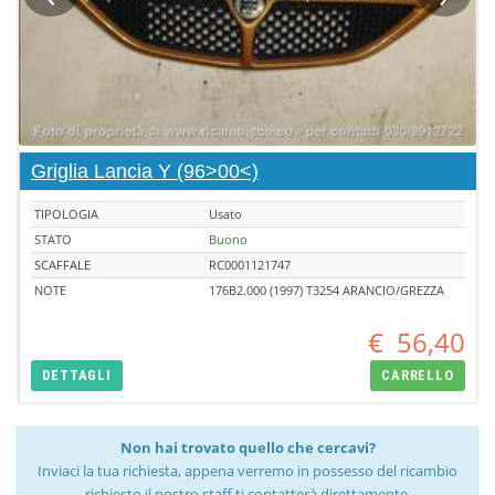
Griglia Lancia Y (96>00<)
TIPOLOGIA
Usato
STATO
Buono
SCAFFALE
RC0001121747
NOTE
176B2.000 (1997) T3254 ARANCIO/GREZZA
€
56,40
DETTAGLI
CARRELLO
Non hai trovato quello che cercavi?
Inviaci la tua richiesta, appena verremo in possesso del ricambio
richiesto il nostro staff ti contatterà direttamente.