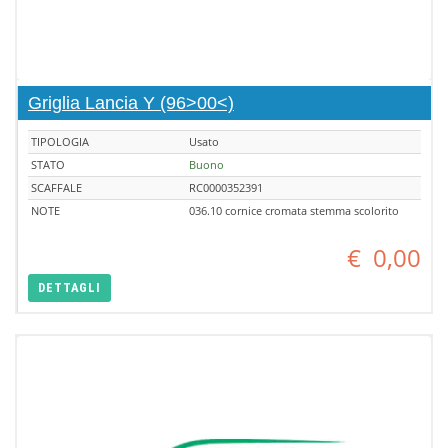
Griglia Lancia Y (96>00<)
TIPOLOGIA
Usato
STATO
Buono
SCAFFALE
RC0000352391
NOTE
036.10 cornice cromata stemma scolorito
€
0,00
DETTAGLI