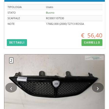
TIPOLOGIA
Usato
STATO
Buono
SCAFFALE
RC0001107530
NOTE
176B2.000 (2000) T2713 ROSSA
€
56,40
DETTAGLI
CARRELLO
‹
›