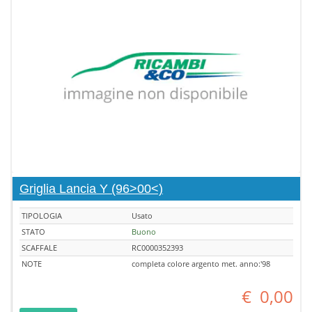
Griglia Lancia Y (96>00<)
TIPOLOGIA
Usato
STATO
Buono
SCAFFALE
RC0000352393
NOTE
completa colore argento met. anno:'98
€
0,00