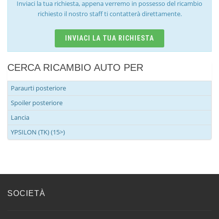
Inviaci la tua richiesta, appena verremo in possesso del ricambio
richiesto il nostro staff ti contatterà direttamente.
INVIACI LA TUA RICHIESTA
CERCA RICAMBIO AUTO PER
Paraurti posteriore
Spoiler posteriore
Lancia
YPSILON (TK) (15>)
SOCIETÀ