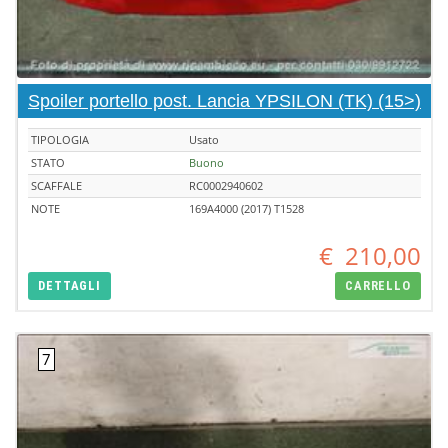
Spoiler portello post. Lancia YPSILON (TK) (15>)
TIPOLOGIA
Usato
STATO
Buono
SCAFFALE
RC0002940602
NOTE
169A4000 (2017) T1528
€
210,00
DETTAGLI
CARRELLO