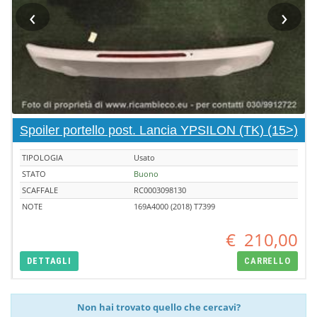
‹
›
Spoiler portello post. Lancia YPSILON (TK) (15>)
TIPOLOGIA
Usato
STATO
Buono
SCAFFALE
RC0003098130
NOTE
169A4000 (2018) T7399
€
210,00
DETTAGLI
CARRELLO
Non hai trovato quello che cercavi?