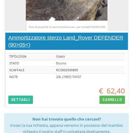
Ammortizzatore sterzo Land_Rover DEFENDER
(90>05<)
TIPOLOGIA
Usato
STATO
Buono
SCAFFALE
RC0002930895
NOTE
23L (1997) T4107
€
62,40
DETTAGLI
CARRELLO
Non hai trovato quello che cercavi?
Inviaci la tua richiesta, appena verremo in possesso del ricambio
richiesto il nostro staff ti contatterà direttamente.