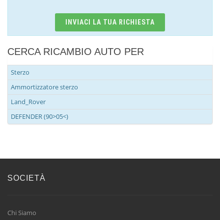
INVIACI LA TUA RICHIESTA
CERCA RICAMBIO AUTO PER
Sterzo
Ammortizzatore sterzo
Land_Rover
DEFENDER (90>05<)
SOCIETÀ
Chi Siamo