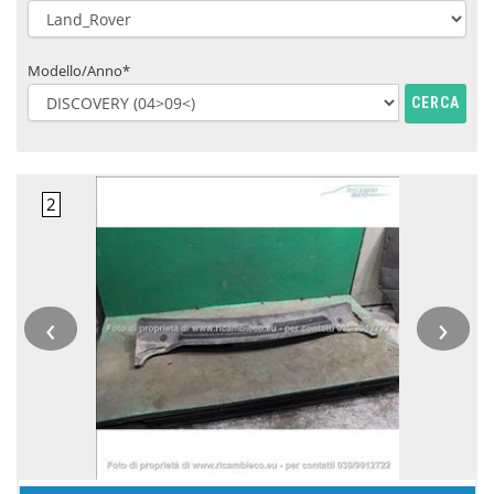
Modello/Anno*
CERCA
‹
›