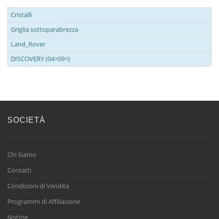
Cristalli
Griglia sottoparabrezza
Land_Rover
DISCOVERY (04>09<)
SOCIETÀ
Chi Siamo
Contatti
Condizioni di Vendita
Programmi di Affiliazione
Notizie