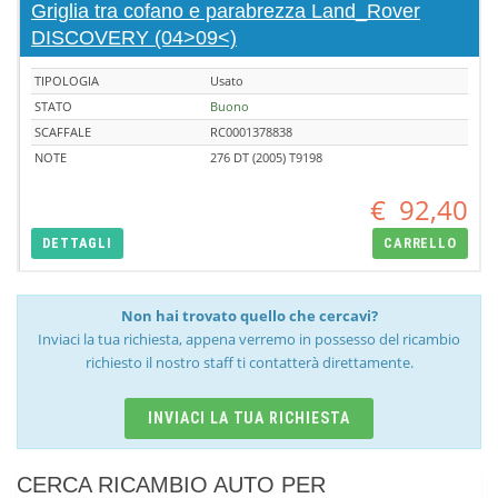
Griglia tra cofano e parabrezza Land_Rover
DISCOVERY (04>09<)
TIPOLOGIA
Usato
STATO
Buono
SCAFFALE
RC0001378838
NOTE
276 DT (2005) T9198
€
92,40
DETTAGLI
CARRELLO
Non hai trovato quello che cercavi?
Inviaci la tua richiesta, appena verremo in possesso del ricambio
richiesto il nostro staff ti contatterà direttamente.
INVIACI LA TUA RICHIESTA
CERCA RICAMBIO AUTO PER