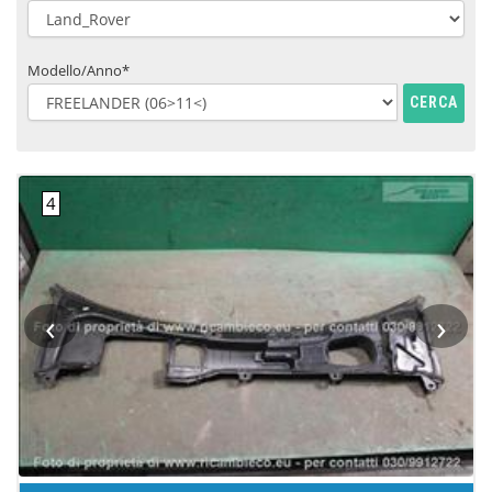
Modello/Anno*
CERCA
‹
›