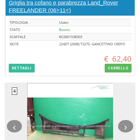
Griglia tra cofano e parabrezza Land_Rover
FREELANDER (06>11<)
TIPOLOGIA
Usato
STATO
Buono
SCAFFALE
RC0001538303
NOTE
224DT (2008) T3270 -GANCETTINO CREPO
€
62,40
DETTAGLI
CARRELLO
‹
›