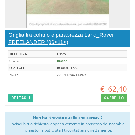
Griglia tra cofano e parabrezza Land_Rover
FREELANDER (06>11<)
TIPOLOGIA
Usato
STATO
Buono
SCAFFALE
RC0001247222
NOTE
224DT (2007) T3526
€
62,40
DETTAGLI
CARRELLO
Non hai trovato quello che cercavi?
Inviaci la tua richiesta, appena verremo in possesso del ricambio
richiesto il nostro staff ti contatterà direttamente.