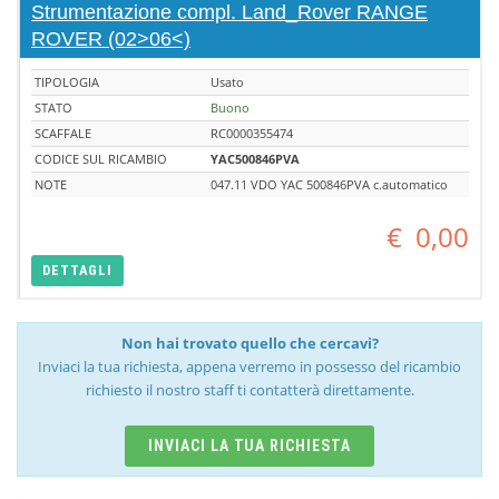
Strumentazione compl. Land_Rover RANGE
ROVER (02>06<)
TIPOLOGIA
Usato
STATO
Buono
SCAFFALE
RC0000355474
CODICE SUL RICAMBIO
YAC500846PVA
NOTE
047.11 VDO YAC 500846PVA c.automatico
€
0,00
DETTAGLI
Non hai trovato quello che cercavi?
Inviaci la tua richiesta, appena verremo in possesso del ricambio
richiesto il nostro staff ti contatterà direttamente.
INVIACI LA TUA RICHIESTA