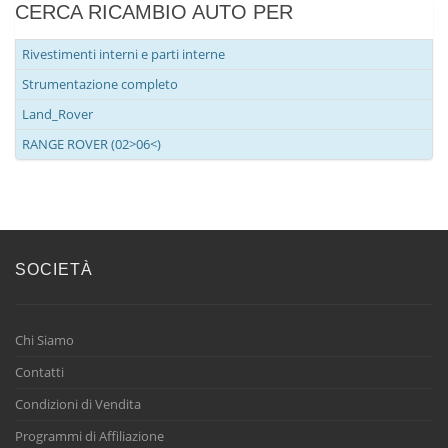
CERCA RICAMBIO AUTO PER
Rivestimenti interni e parti interne
Strumentazione completo
Land_Rover
RANGE ROVER (02>06<)
SOCIETÀ
Chi Siamo
Contatti
Condizioni di Vendita
Programmi di Affiliazione