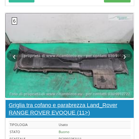
‹
›
Griglia tra cofano e parabrezza Land_Rover
RANGE ROVER EVOQUE (11>)
TIPOLOGIA
Usato
STATO
Buono
SCAFFALE
RC0002282111