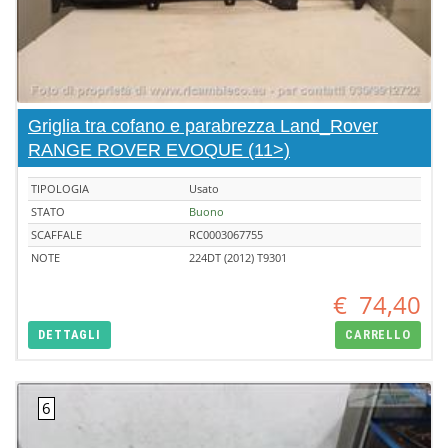
Griglia tra cofano e parabrezza Land_Rover
RANGE ROVER EVOQUE (11>)
TIPOLOGIA
Usato
STATO
Buono
SCAFFALE
RC0003067755
NOTE
224DT (2012) T9301
€
74,40
DETTAGLI
CARRELLO