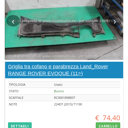
‹
›
Griglia tra cofano e parabrezza Land_Rover
RANGE ROVER EVOQUE (11>)
TIPOLOGIA
Usato
STATO
Buono
SCAFFALE
RC0001898837
NOTE
224DT (2015) T1190
€
74,40
DETTAGLI
CARRELLO