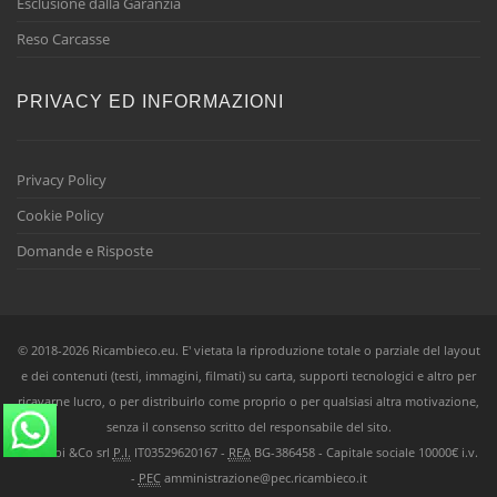
Esclusione dalla Garanzia
Reso Carcasse
PRIVACY ED INFORMAZIONI
Privacy Policy
Cookie Policy
Domande e Risposte
© 2018-2026 Ricambieco.eu. E' vietata la riproduzione totale o parziale del layout
e dei contenuti (testi, immagini, filmati) su carta, supporti tecnologici e altro per
ricavarne lucro, o per distribuirlo come proprio o per qualsiasi altra motivazione,
senza il consenso scritto del responsabile del sito.
Ricambi &Co srl
P.I.
IT03529620167 -
REA
BG-386458 - Capitale sociale 10000€ i.v.
-
PEC
amministrazione@pec.ricambieco.it