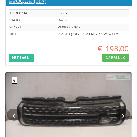
EVOQUE (11>)
TIPOLOGIA
Usato
STATO
Buono
SCAFFALE
RC0003057619
NOTE
204DTD (2017) T1541 NERO/CROMATO
€
198,00
DETTAGLI
CARRELLO
‹
›