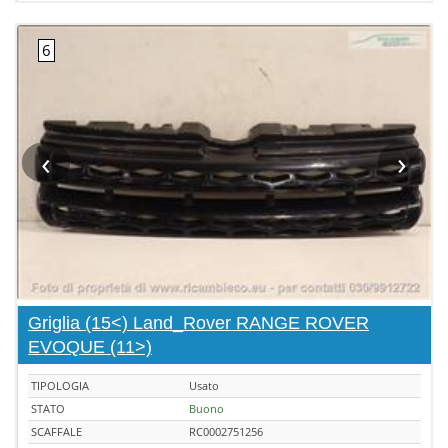
‹
›
Griglia (15<) Land_Rover RANGE ROVER
EVOQUE (11>)
TIPOLOGIA
Usato
STATO
Buono
SCAFFALE
RC0002751256