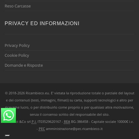
Reso Carcasse
PRIVACY ED INFORMAZIONI
Privacy Policy
Cookie Policy
Domande e Risposte
© 2018-2026 Ricambieco.eu. E' vietata la riproduzione totale o parziale del layout
e dei contenuti (testi, immagini, filmati) su carta, supporti tecnologici e altro per
ricavarne lucro, o per distribuirlo come proprio o per qualsiasi altra motivazione,
senza il consenso scritto del responsabile del sito.
Ricambi &Co srl
P.I.
IT03529620167 -
REA
BG-386458 - Capitale sociale 10000€ i.v.
-
PEC
amministrazione@pec.ricambieco.it