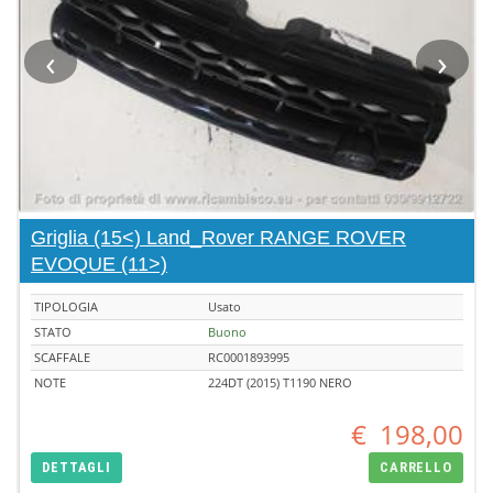
‹
›
Griglia (15<) Land_Rover RANGE ROVER
EVOQUE (11>)
TIPOLOGIA
Usato
STATO
Buono
SCAFFALE
RC0001893995
NOTE
224DT (2015) T1190 NERO
€
198,00
DETTAGLI
CARRELLO