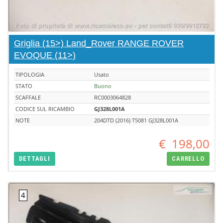
Griglia (15>) Land_Rover RANGE ROVER
EVOQUE (11>)
TIPOLOGIA
Usato
STATO
Buono
SCAFFALE
RC0003064828
CODICE SUL RICAMBIO
GJ328L001A
NOTE
204DTD (2016) T5081 GJ328L001A
€
198,00
DETTAGLI
CARRELLO