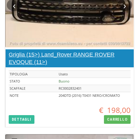
‹
›
Griglia (15>) Land_Rover RANGE ROVER
EVOQUE (11>)
TIPOLOGIA
Usato
STATO
Buono
SCAFFALE
RC0002832401
NOTE
204DTD (2016) T0431 NERO/CROMATO
€
198,00
DETTAGLI
CARRELLO