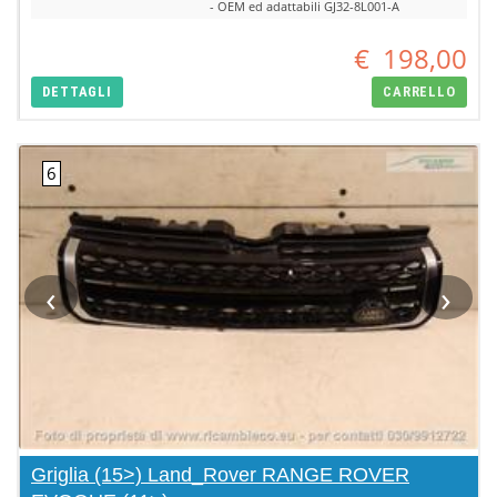
- OEM ed adattabili GJ32-8L001-A
€
198,00
DETTAGLI
CARRELLO
‹
›
Griglia (15>) Land_Rover RANGE ROVER