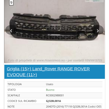
‹
›
Griglia (15>) Land_Rover RANGE ROVER
EVOQUE (11>)
TIPOLOGIA
Usato
STATO
Buono
SCAFFALE
RC0002988001
CODICE SUL RICAMBIO
GJ328L001A
NOTE
204DTD (2016) T7118 GJ328L001A Codici OES