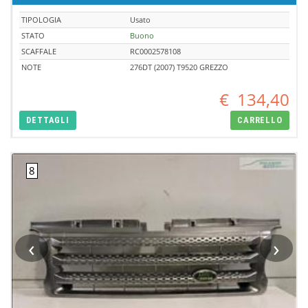
TIPOLOGIA
Usato
STATO
Buono
SCAFFALE
RC0002578108
NOTE
276DT (2007) T9520 GREZZO
€
134,40
DETTAGLI
CARRELLO
‹
›