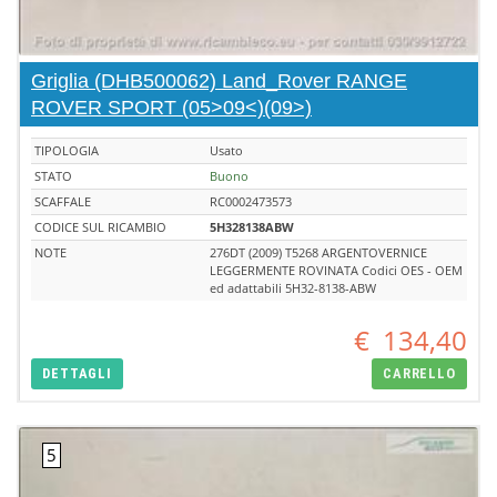
Griglia (DHB500062) Land_Rover RANGE
ROVER SPORT (05>09<)(09>)
TIPOLOGIA
Usato
STATO
Buono
SCAFFALE
RC0002473573
CODICE SUL RICAMBIO
5H328138ABW
NOTE
276DT (2009) T5268 ARGENTOVERNICE
LEGGERMENTE ROVINATA Codici OES - OEM
ed adattabili 5H32-8138-ABW
€
134,40
DETTAGLI
CARRELLO