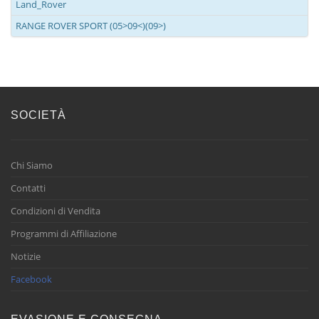
Land_Rover
RANGE ROVER SPORT (05>09<)(09>)
SOCIETÀ
Chi Siamo
Contatti
Condizioni di Vendita
Programmi di Affiliazione
Notizie
Facebook