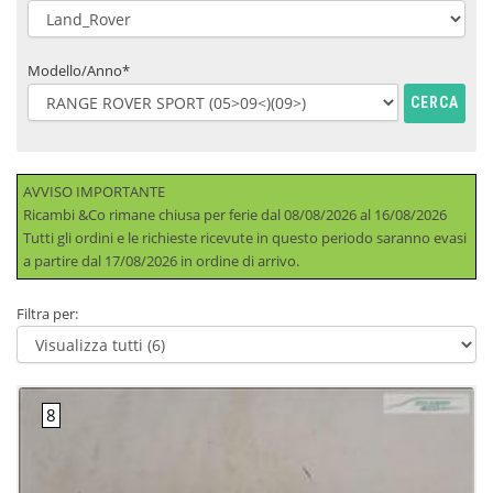
Modello/Anno*
CERCA
AVVISO IMPORTANTE
Ricambi &Co rimane chiusa per ferie dal 08/08/2026 al 16/08/2026
Tutti gli ordini e le richieste ricevute in questo periodo saranno evasi
a partire dal 17/08/2026 in ordine di arrivo.
Filtra per: