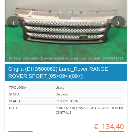
‹
›
Griglia (DHB500062) Land_Rover RANGE
ROVER SPORT (05>09<)(09>)
TIPOLOGIA
Usato
STATO
Discreto
SCAFFALE
RC0002191124
NOTE
368DT (2008) T3952 ARGENTO/OPACOCREPA
CENTRALE
€
134,40