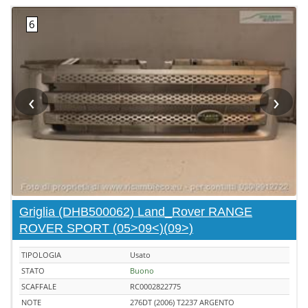
‹
›
Griglia (DHB500062) Land_Rover RANGE
ROVER SPORT (05>09<)(09>)
TIPOLOGIA
Usato
STATO
Buono
SCAFFALE
RC0002822775
NOTE
276DT (2006) T2237 ARGENTO