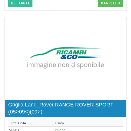
DETTAGLI
CARRELLO
Griglia Land_Rover RANGE ROVER SPORT
(05>09<)(09>)
TIPOLOGIA
Usato
STATO
Buono