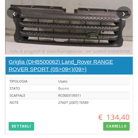
‹
›
Griglia (DHB500062) Land_Rover RANGE
ROVER SPORT (05>09<)(09>)
TIPOLOGIA
Usato
STATO
Buono
SCAFFALE
RC0003139311
NOTE
276DT (2007) T6589
€
134,40
DETTAGLI
CARRELLO