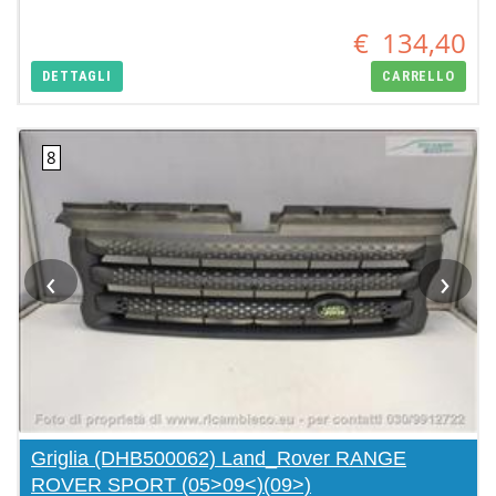
€
134,40
DETTAGLI
CARRELLO
‹
›
Griglia (DHB500062) Land_Rover RANGE
ROVER SPORT (05>09<)(09>)