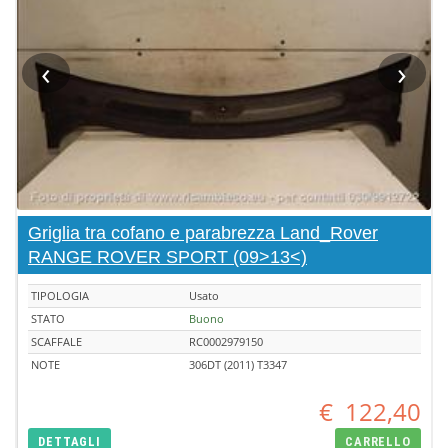
‹
›
Griglia tra cofano e parabrezza Land_Rover
RANGE ROVER SPORT (09>13<)
TIPOLOGIA
Usato
STATO
Buono
SCAFFALE
RC0002979150
NOTE
306DT (2011) T3347
€
122,40
DETTAGLI
CARRELLO