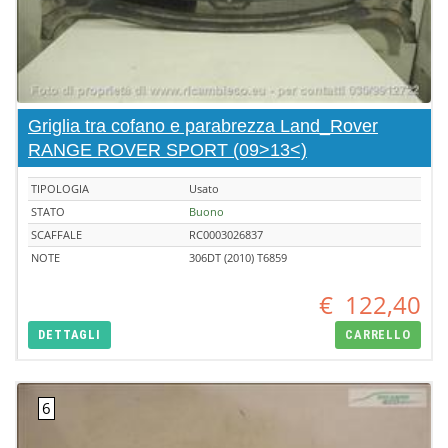
Griglia tra cofano e parabrezza Land_Rover
RANGE ROVER SPORT (09>13<)
TIPOLOGIA
Usato
STATO
Buono
SCAFFALE
RC0003026837
NOTE
306DT (2010) T6859
€
122,40
DETTAGLI
CARRELLO