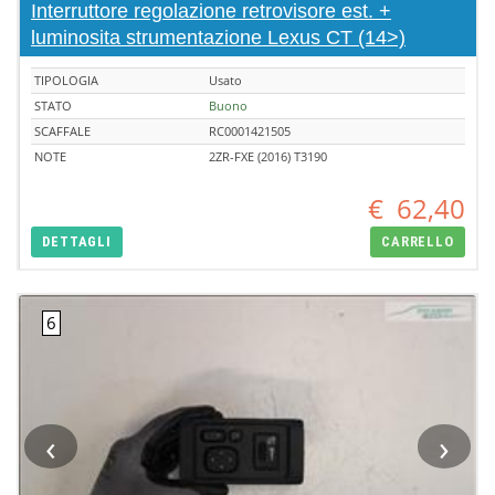
Interruttore regolazione retrovisore est. +
luminosita strumentazione Lexus CT (14>)
TIPOLOGIA
Usato
STATO
Buono
SCAFFALE
RC0001421505
NOTE
2ZR-FXE (2016) T3190
€
62,40
DETTAGLI
CARRELLO
‹
›