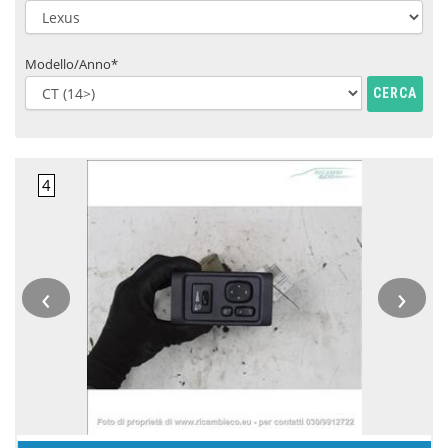
Modello/Anno*
CERCA
‹
›