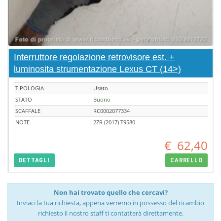
Interruttore regolazione retrovisore est. +
luminosita strumentazione Lexus CT (14>)
TIPOLOGIA
Usato
STATO
Buono
SCAFFALE
RC0002077334
NOTE
2ZR (2017) T9580
€
62,40
DETTAGLI
CARRELLO
Non hai trovato quello che cercavi?
Inviaci la tua richiesta, appena verremo in possesso del ricambio
richiesto il nostro staff ti contatterà direttamente.