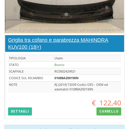
Griglia tra cofano e parabrezza MAHINDRA
KUV100 (18>)
TIPOLOGIA
Usato
STATO
Buono
SCAFFALE
RC0002429921
CODICE SUL RICAMBIO
0108BAZ00190N
NOTE
RJ (2019) T2039 Codici OES - OEM ed
adattabili 0108BAZ00190N
€
122,40
DETTAGLI
CARRELLO