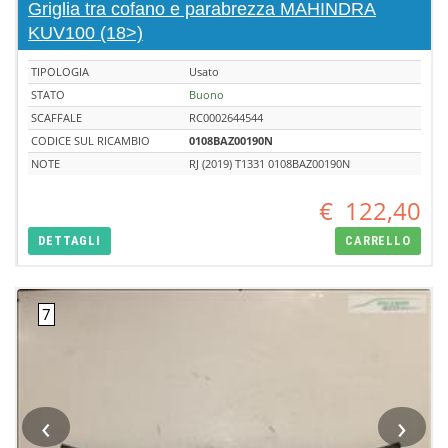
Griglia tra cofano e parabrezza MAHINDRA
KUV100 (18>)
TIPOLOGIA
Usato
STATO
Buono
SCAFFALE
RC0002644544
CODICE SUL RICAMBIO
0108BAZ00190N
NOTE
RJ (2019) T1331 0108BAZ00190N
€
122,40
DETTAGLI
CARRELLO
‹
›