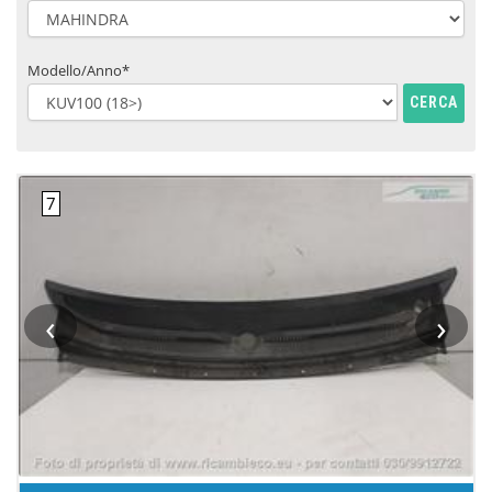
Modello/Anno*
CERCA
‹
›