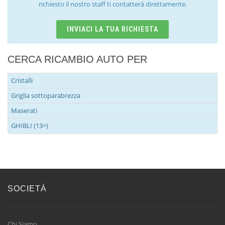
richiesto il nostro staff ti contatterà direttamente.
INVIACI LA TUA RICHIESTA
CERCA RICAMBIO AUTO PER
Cristalli
Griglia sottoparabrezza
Maserati
GHIBLI (13>)
SOCIETÀ
Chi Siamo