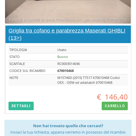
Griglia tra cofano e parabrezza Maserati GHIBLI
(13>)
TIPOLOGIA
Usato
STATO
Buono
SCAFFALE
RC0003014046
CODICE SUL RICAMBIO
670010468
NOTE
M15746D (2015) T7517 670010468 Codici
OES - OEM ed adattabili 670010468
€
146,40
DETTAGLI
CARRELLO
Non hai trovato quello che cercavi?
Inviaci la tua richiesta, appena verremo in possesso del ricambio