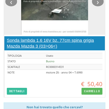
‹
›
Sonda lambda 1.6 16V bz. 77cm spina grigia
Mazda Mazda 3 (03>06<)
TIPOLOGIA
Usato
STATO
Buono
SCAFFALE
RC0000314531
NOTE
motore Z6 - anno 04 = T.6990
€
50,40
DETTAGLI
CARRELLO
Non hai trovato quello che cercavi?