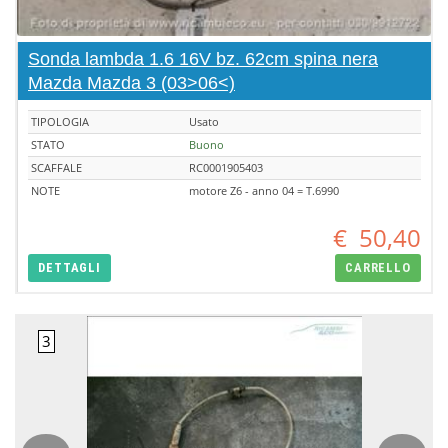
Sonda lambda 1.6 16V bz. 62cm spina nera
Mazda Mazda 3 (03>06<)
TIPOLOGIA
Usato
STATO
Buono
SCAFFALE
RC0001905403
NOTE
motore Z6 - anno 04 = T.6990
€
50,40
DETTAGLI
CARRELLO