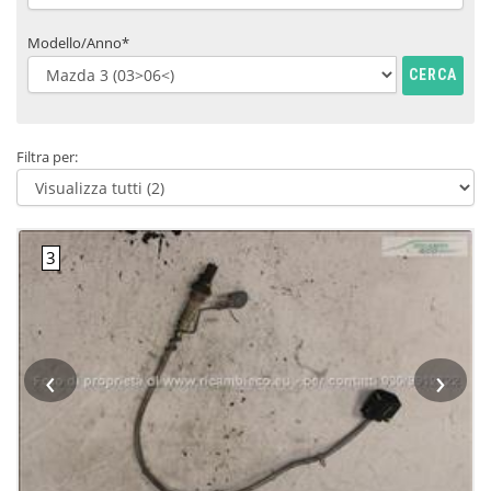
Modello/Anno*
CERCA
Filtra per:
‹
›