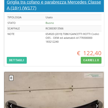
Griglia tra cofano e parabrezza Mercedes Classe
A (18>) (W177)
TIPOLOGIA
Usato
STATO
Buono
SCAFFALE
RC0003013566
NOTE
654920 (2019) T0861GANCETTI ROTTI Codici
OES - OEM ed adattabili A1778300000
183212240
€
122,40
DETTAGLI
CARRELLO
‹
›