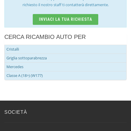
richiesto il nostro staff ti contatterà direttamente.
INVIACI LA TUA RICHIESTA
CERCA RICAMBIO AUTO PER
Cristalli
Griglia sottoparabrezza
Mercedes
Classe A (18>) (W177)
SOCIETÀ