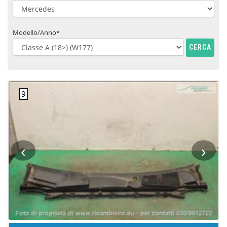
Modello/Anno*
CERCA
‹
›