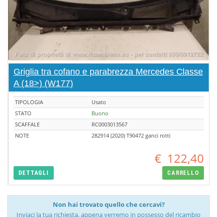
Griglia tra cofano e parabrezza Mercedes Classe
A (18>) (W177)
TIPOLOGIA
Usato
STATO
Buono
SCAFFALE
RC0003013567
NOTE
282914 (2020) T90472 ganci rotti
€
122,40
DETTAGLI
CARRELLO
Non hai trovato quello che cercavi?
Inviaci la tua richiesta, appena verremo in possesso del ricambio