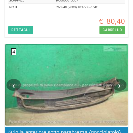
SCAFFALE
RC0003013557
NOTE
266940 (2009) T0377 GRIGIO
€
80,40
DETTAGLI
CARRELLO
‹
›
Griglia anteriore sotto parabrezza (gocciolatoio)