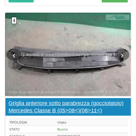
‹
›
Griglia anteriore sotto parabrezza (gocciolatoio)
Mercedes Classe B (05>08<)(08>11<)
TIPOLOGIA
Usato
STATO
Buono