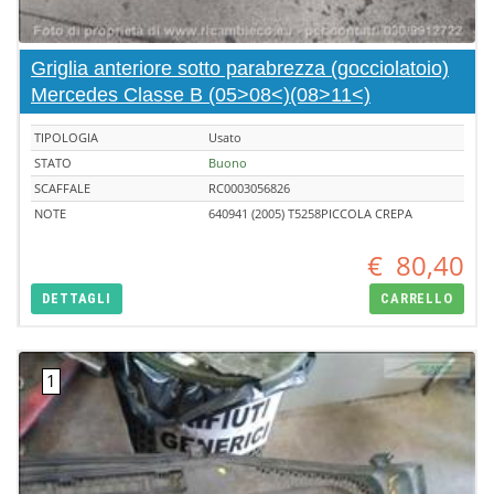
Griglia anteriore sotto parabrezza (gocciolatoio)
Mercedes Classe B (05>08<)(08>11<)
TIPOLOGIA
Usato
STATO
Buono
SCAFFALE
RC0003056826
NOTE
640941 (2005) T5258PICCOLA CREPA
€
80,40
DETTAGLI
CARRELLO