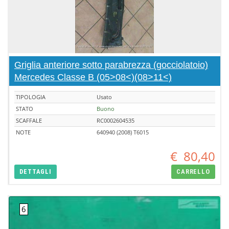
Griglia anteriore sotto parabrezza (gocciolatoio)
Mercedes Classe B (05>08<)(08>11<)
TIPOLOGIA
Usato
STATO
Buono
SCAFFALE
RC0002604535
NOTE
640940 (2008) T6015
€
80,40
DETTAGLI
CARRELLO