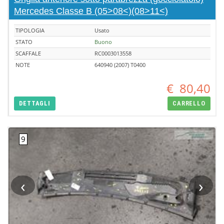
Mercedes Classe B (05>08<)(08>11<)
TIPOLOGIA
Usato
STATO
Buono
SCAFFALE
RC0003013558
NOTE
640940 (2007) T0400
€
80,40
DETTAGLI
CARRELLO
‹
›