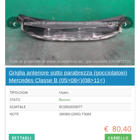
‹
›
Griglia anteriore sotto parabrezza (gocciolatoio)
Mercedes Classe B (05>08<)(08>11<)
TIPOLOGIA
Usato
STATO
Buono
SCAFFALE
RC0002659077
NOTE
266960 (2005) T3684
€
80,40
DETTAGLI
CARRELLO