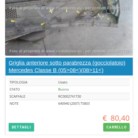
Griglia anteriore sotto parabrezza (gocciolatoio)
Mercedes Classe B (05>08<)(08>11<)
TIPOLOGIA
Usato
STATO
Buono
SCAFFALE
RC0002741730
NOTE
640940 (2007) T5803
€
80,40
DETTAGLI
CARRELLO