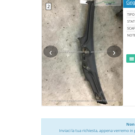
Gri
TIPO
STA
SCAF
NOT
‹
›
Non 
Inviaci la tua richiesta, appena verremo in 