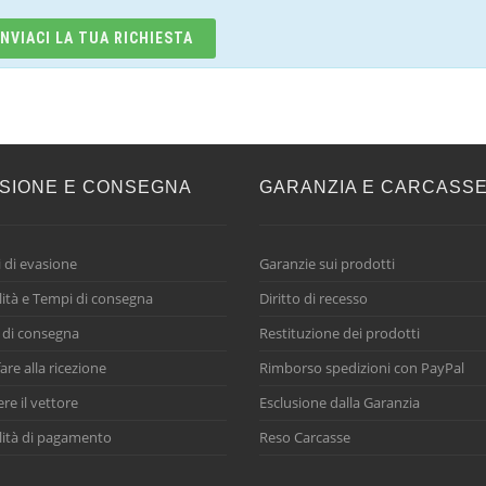
INVIACI LA TUA RICHIESTA
SIONE E CONSEGNA
GARANZIA E CARCASS
 di evasione
Garanzie sui prodotti
ità e Tempi di consegna
Diritto di recesso
 di consegna
Restituzione dei prodotti
are alla ricezione
Rimborso spedizioni con PayPal
ere il vettore
Esclusione dalla Garanzia
ità di pagamento
Reso Carcasse