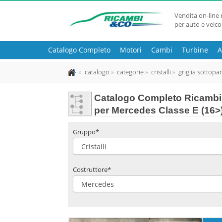
Vendita on-line 
per auto e veico
Catalogo Completo
Motori
Cambi
Turbine
A
catalogo
categorie
cristalli
griglia sottopa
Catalogo Completo Ricambi 
per Mercedes Classe E (16>
Gruppo*
Costruttore*