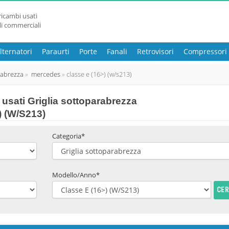
ricambi usati
li commerciali
lternatori
Paraurti
Porte
Fanali
Retrovisori
Compressori
rabrezza
mercedes
classe e (16>) (w/s213)
usati Griglia sottoparabrezza
) (W/S213)
Categoria*
Modello/Anno*
CE