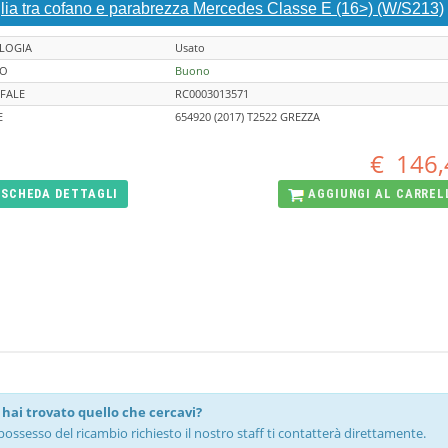
glia tra cofano e parabrezza Mercedes Classe E (16>) (W/S213)
LOGIA
Usato
TO
Buono
FALE
RC0003013571
E
654920 (2017) T2522 GREZZA
€
146,
SCHEDA
DETTAGLI
AGGIUNGI AL
CARREL
hai trovato quello che cercavi?
possesso del ricambio richiesto il nostro staff ti contatterà direttamente.