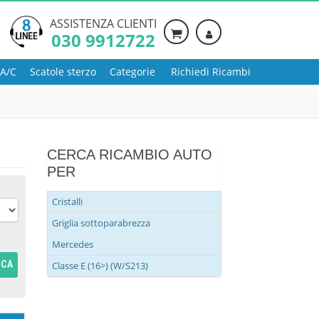
ASSISTENZA CLIENTI
030 9912722
 A/C
Scatole sterzo
Categorie
Richiedi Ricambi
CERCA RICAMBIO AUTO
PER
Cristalli
Griglia sottoparabrezza
Mercedes
RCA
Classe E (16>) (W/S213)