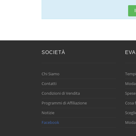
SOCIETÀ
EVA
Chi Siamo
Tempi
Contatti
Modal
Condizioni di Vendita
Spese
Programmi di Affiliazione
Cosa f
Notizie
Scegli
Facebook
Modal