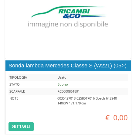
Sonda lambda Mercedes Classe S (W221) (05>)
TIPOLOGIA
Usato
STATO
Buono
SCAFFALE
RC0000861891
NOTE
0035427018 0258017016 Bosch 642940
140KW 171.179Km
€
0,00
DETTAGLI