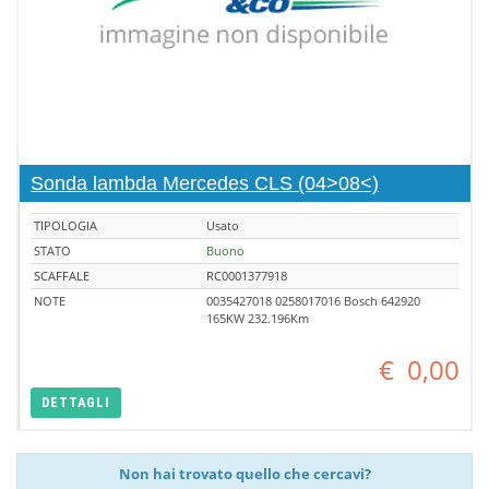
Sonda lambda Mercedes CLS (04>08<)
TIPOLOGIA
Usato
STATO
Buono
SCAFFALE
RC0001377918
NOTE
0035427018 0258017016 Bosch 642920
165KW 232.196Km
€
0,00
DETTAGLI
Non hai trovato quello che cercavi?