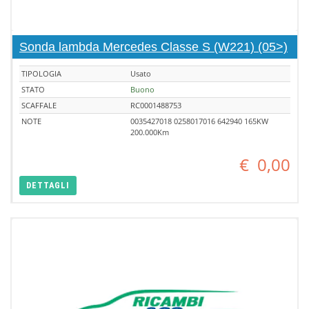
Sonda lambda Mercedes Classe S (W221) (05>)
TIPOLOGIA
Usato
STATO
Buono
SCAFFALE
RC0001488753
NOTE
0035427018 0258017016 642940 165KW
200.000Km
€
0,00
DETTAGLI