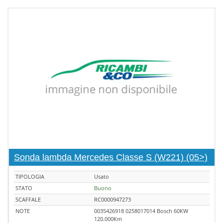
Sonda lambda Mercedes Classe S (W221) (05>)
TIPOLOGIA
Usato
STATO
Buono
SCAFFALE
RC0000947273
NOTE
0035426918 0258017014 Bosch 60KW
120.000Km