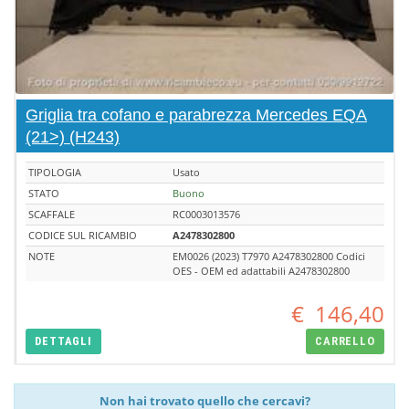
Griglia tra cofano e parabrezza Mercedes EQA
(21>) (H243)
TIPOLOGIA
Usato
STATO
Buono
SCAFFALE
RC0003013576
CODICE SUL RICAMBIO
A2478302800
NOTE
EM0026 (2023) T7970 A2478302800 Codici
OES - OEM ed adattabili A2478302800
€
146,40
DETTAGLI
CARRELLO
Non hai trovato quello che cercavi?