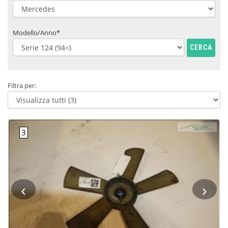
Modello/Anno*
CERCA
Filtra per:
‹
›