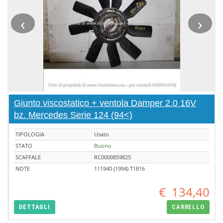
‹
›
Giunto viscostatico + ventola Damper 2.0 16V
bz. Mercedes Serie 124 (94<)
TIPOLOGIA
Usato
STATO
Buono
SCAFFALE
RC0000859825
NOTE
111940 (1994) T1816
€
134,40
DETTAGLI
CARRELLO