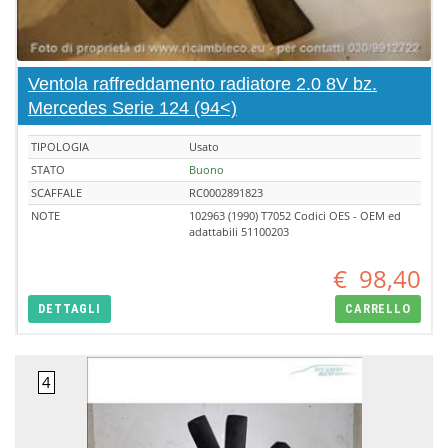
Ventola raffreddamento radiatore 2.0 8V bz.
Mercedes Serie 124 (94<)
TIPOLOGIA
Usato
STATO
Buono
SCAFFALE
RC0002891823
NOTE
102963 (1990) T7052 Codici OES - OEM ed
adattabili 51100203
€
98,40
DETTAGLI
CARRELLO