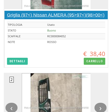
Griglia (97<) Nissan ALMERA (95>97<)(98>00<)
TIPOLOGIA
Usato
STATO
Buono
SCAFFALE
RC0000084052
NOTE
ROSSO
€
38,40
DETTAGLI
CARRELLO
‹
›