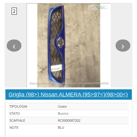
‹
›
Griglia (98>) Nissan ALMERA (95>97<)(98>00<)
TIPOLOGIA
Usato
STATO
Buono
SCAFFALE
RC0000087202
NOTE
BLU