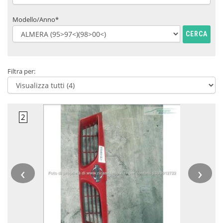
Modello/Anno*
CERCA
Filtra per:
‹
›