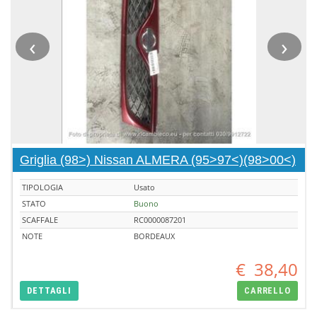
‹
›
Griglia (98>) Nissan ALMERA (95>97<)(98>00<)
TIPOLOGIA
Usato
STATO
Buono
SCAFFALE
RC0000087201
NOTE
BORDEAUX
€
38,40
DETTAGLI
CARRELLO