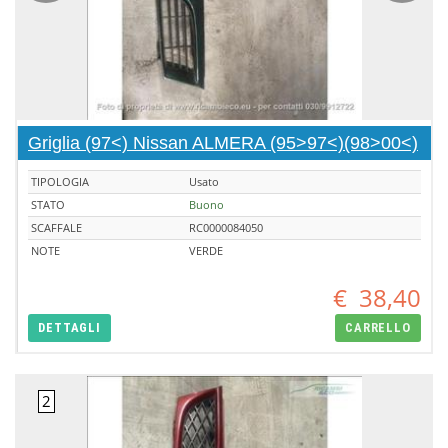
Griglia (97<) Nissan ALMERA (95>97<)(98>00<)
TIPOLOGIA
Usato
STATO
Buono
SCAFFALE
RC0000084050
NOTE
VERDE
€
38,40
DETTAGLI
CARRELLO