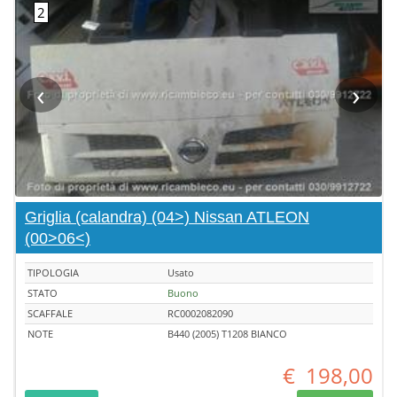
‹
›
Griglia (calandra) (04>) Nissan ATLEON
(00>06<)
TIPOLOGIA
Usato
STATO
Buono
SCAFFALE
RC0002082090
NOTE
B440 (2005) T1208 BIANCO
€
198,00