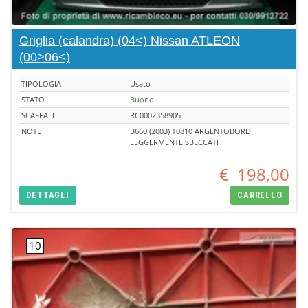
Griglia (calandra) (04<) Nissan ATLEON
(00>06<)
TIPOLOGIA
Usato
STATO
Buono
SCAFFALE
RC0002358905
NOTE
B660 (2003) T0810 ARGENTOBORDI
LEGGERMENTE SBECCATI
€
198,00
DETTAGLI
CARRELLO