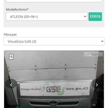
Modello/Anno*
CERCA
Filtra per:
‹
›