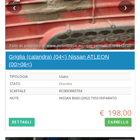
‹
›
Griglia (calandra) (04<) Nissan ATLEON
(00>06<)
TIPOLOGIA
Usato
STATO
Discreto
SCAFFALE
RC0003065764
NOTE
NISSAN B660 (2002) T9551RIPARATO
€
198,00
DETTAGLI
CARRELLO