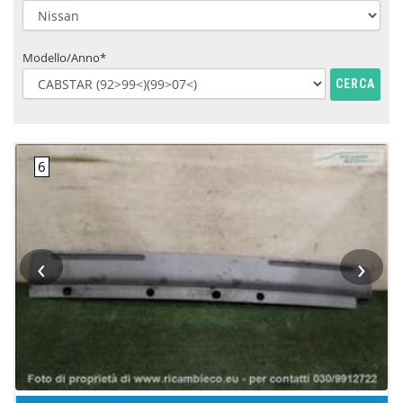
Modello/Anno*
CERCA
‹
›