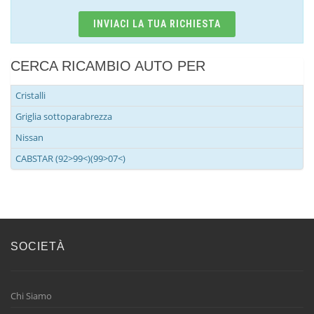
INVIACI LA TUA RICHIESTA
CERCA RICAMBIO AUTO PER
Cristalli
Griglia sottoparabrezza
Nissan
CABSTAR (92>99<)(99>07<)
SOCIETÀ
Chi Siamo