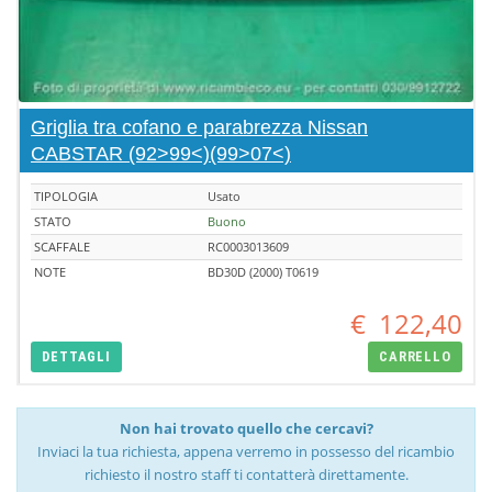
Griglia tra cofano e parabrezza Nissan
CABSTAR (92>99<)(99>07<)
TIPOLOGIA
Usato
STATO
Buono
SCAFFALE
RC0003013609
NOTE
BD30D (2000) T0619
€
122,40
DETTAGLI
CARRELLO
Non hai trovato quello che cercavi?
Inviaci la tua richiesta, appena verremo in possesso del ricambio
richiesto il nostro staff ti contatterà direttamente.