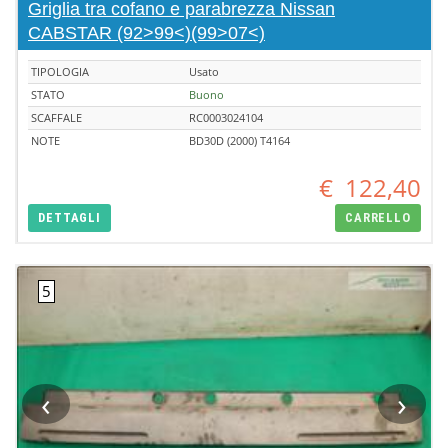
Griglia tra cofano e parabrezza Nissan
CABSTAR (92>99<)(99>07<)
TIPOLOGIA
Usato
STATO
Buono
SCAFFALE
RC0003024104
NOTE
BD30D (2000) T4164
€
122,40
DETTAGLI
CARRELLO
‹
›