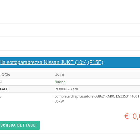
glia sottoparabrezza Nissan JUKE (10>) (F15E)
LOGIA
Usato
TO
Buono
FALE
RC0001387720
E
completa di spruzzatore 668621KM0C LG335311100 
86KW
€
0,
SCHEDA
DETTAGLI