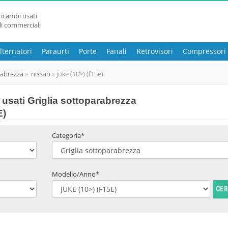
ricambi usati
li commerciali
lternatori
Paraurti
Porte
Fanali
Retrovisori
Compressori
rabrezza
nissan
juke (10>) (f15e)
usati Griglia sottoparabrezza
E)
Categoria*
Modello/Anno*
CE