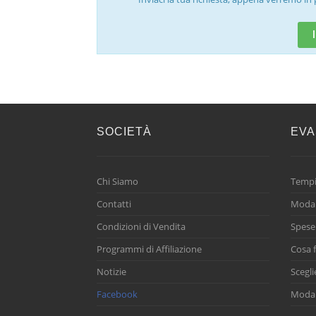
SOCIETÀ
EVA
Chi Siamo
Tempi
Contatti
Modal
Condizioni di Vendita
Spese
Programmi di Affiliazione
Cosa f
Notizie
Scegli
Facebook
Modal