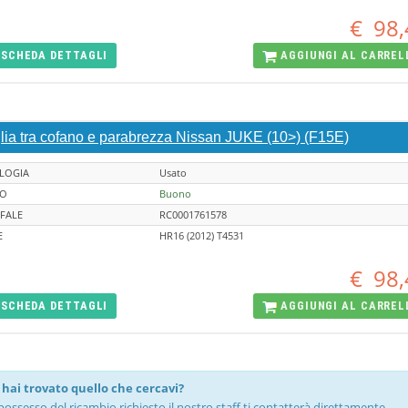
€
98,
SCHEDA
DETTAGLI
AGGIUNGI AL
CARREL
glia tra cofano e parabrezza Nissan JUKE (10>) (F15E)
LOGIA
Usato
TO
Buono
FALE
RC0001761578
E
HR16 (2012) T4531
€
98,
SCHEDA
DETTAGLI
AGGIUNGI AL
CARREL
hai trovato quello che cercavi?
possesso del ricambio richiesto il nostro staff ti contatterà direttamente.