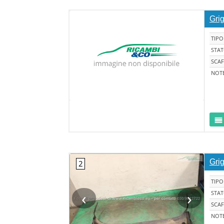
Gri
TIPO
STA
SCAF
NOT
Gri
TIPO
‹
›
STA
SCAF
NOT