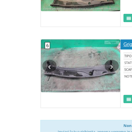
Gri
TIPO
‹
›
STA
SCAF
NOT
Non 
Inviaci la tua richiesta, appena verremo in 