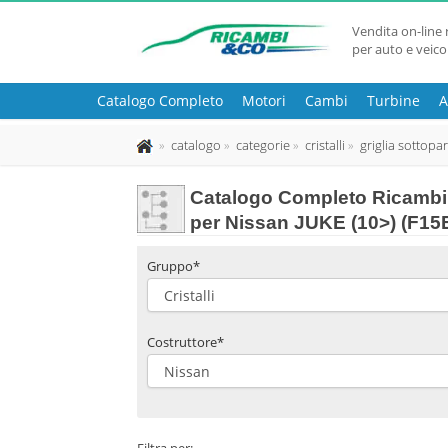
Vendita on-line 
per auto e veico
Catalogo Completo
Motori
Cambi
Turbine
A
catalogo
categorie
cristalli
griglia sottopa
Catalogo Completo Ricambi 
per Nissan JUKE (10>) (F15
Gruppo*
Costruttore*