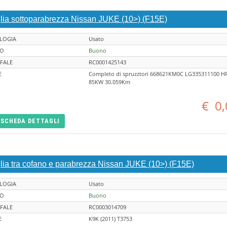
glia sottoparabrezza Nissan JUKE (10>) (F15E)
LOGIA
Usato
TO
Buono
FALE
RC0001425143
E
Completo di spruzztori 668621KM0C LG335311100 H
85KW 30.059Km
€
0,
SCHEDA
DETTAGLI
glia tra cofano e parabrezza Nissan JUKE (10>) (F15E)
LOGIA
Usato
TO
Buono
FALE
RC0003014709
E
K9K (2011) T3753