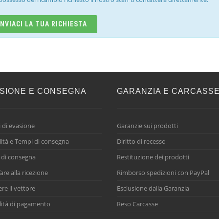
INVIACI LA TUA RICHIESTA
SIONE E CONSEGNA
GARANZIA E CARCASS
 di evasione
Garanzie sui prodotti
ità e Tempi di consegna
Diritto di recesso
 di consegna
Restituzione dei prodotti
are alla ricezione
Rimborso spedizioni con PayPal
ere il vettore
Esclusione dalla Garanzia
ità di pagamento
Reso Carcasse