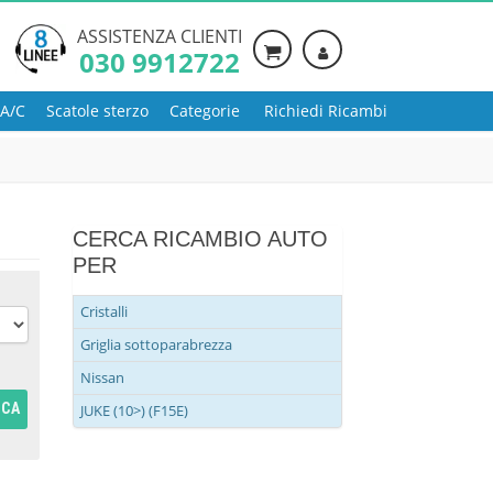
ASSISTENZA CLIENTI
030 9912722
 A/C
Scatole sterzo
Categorie
Richiedi Ricambi
CERCA RICAMBIO AUTO
PER
Cristalli
Griglia sottoparabrezza
Nissan
RCA
JUKE (10>) (F15E)