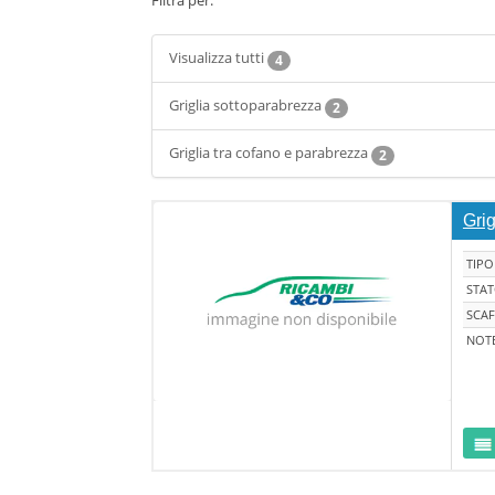
Filtra per:
Visualizza tutti
4
Griglia sottoparabrezza
2
Griglia tra cofano e parabrezza
2
Gri
TIPO
STA
SCAF
NOT