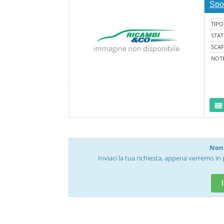
Spoi
TIPO
STA
SCAF
NOT
Non 
Inviaci la tua richiesta, appena verremo in 