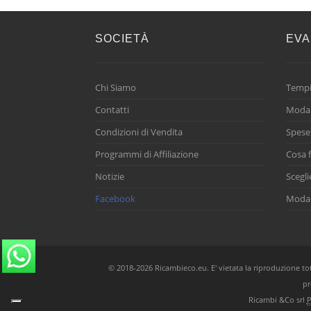
SOCIETÀ
EVA
Chi Siamo
Tempi
Contatti
Modal
Condizioni di Vendita
Spese
Programmi di Affiliazione
Cosa f
Notizie
Scegli
Facebook
Modal
© 2018-2026 Ricambieco.eu. E' vietata la riproduzione total
pr
Ricambi &Co srl
P