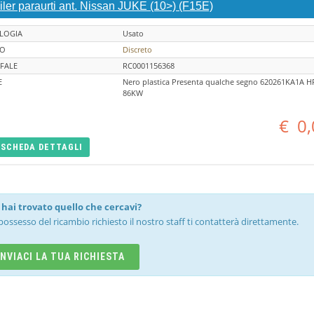
ler paraurti ant. Nissan JUKE (10>) (F15E)
LOGIA
Usato
TO
Discreto
FALE
RC0001156368
E
Nero plastica Presenta qualche segno 620261KA1A H
86KW
€
0,
SCHEDA
DETTAGLI
hai trovato quello che cercavi?
possesso del ricambio richiesto il nostro staff ti contatterà direttamente.
INVIACI LA TUA RICHIESTA