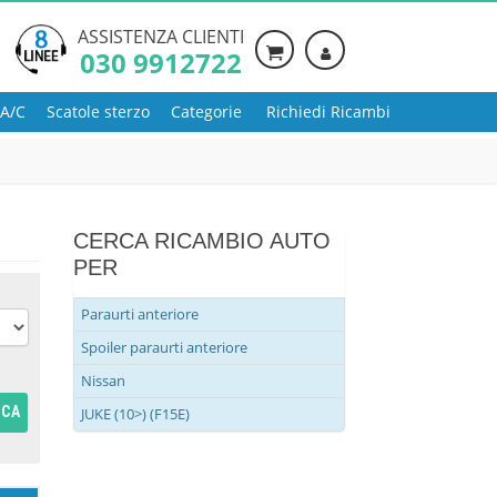
ASSISTENZA CLIENTI
030 9912722
 A/C
Scatole sterzo
Categorie
Richiedi Ricambi
CERCA RICAMBIO AUTO
PER
Paraurti anteriore
Spoiler paraurti anteriore
Nissan
RCA
JUKE (10>) (F15E)