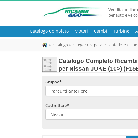
Vendita on-line 
per auto e veico
Catalogo Completo
Motori
Cambi
Turbine
A
catalogo
categorie
paraurti anteriore
spoi
Catalogo Completo Ricambi u
per Nissan JUKE (10>) (F15
Gruppo*
Costruttore*