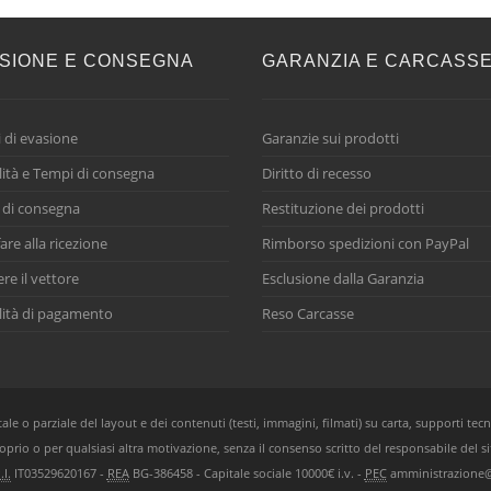
SIONE E CONSEGNA
GARANZIA E CARCASS
 di evasione
Garanzie sui prodotti
ità e Tempi di consegna
Diritto di recesso
 di consegna
Restituzione dei prodotti
are alla ricezione
Rimborso spedizioni con PayPal
ere il vettore
Esclusione dalla Garanzia
ità di pagamento
Reso Carcasse
e o parziale del layout e dei contenuti (testi, immagini, filmati) su carta, supporti tecn
oprio o per qualsiasi altra motivazione, senza il consenso scritto del responsabile del si
.I.
IT03529620167 -
REA
BG-386458 - Capitale sociale 10000€ i.v. -
PEC
amministrazione@