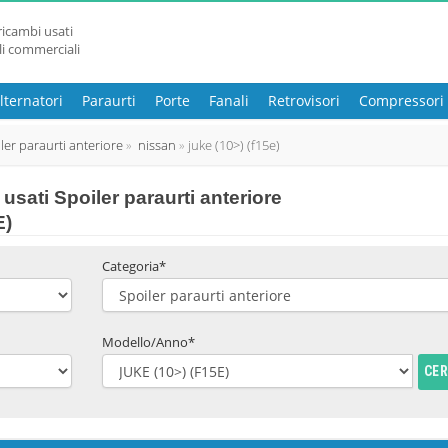
ricambi usati
li commerciali
lternatori
Paraurti
Porte
Fanali
Retrovisori
Compressori
ler paraurti anteriore
nissan
juke (10>) (f15e)
sati Spoiler paraurti anteriore
E)
Categoria*
Modello/Anno*
CE