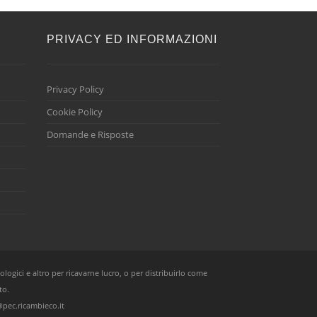
E
PRIVACY ED INFORMAZIONI
Privacy Policy
Cookie Policy
Domande e Risposte
ologici e altro per ricavarne lucro, o per distribuirlo come
to.
pec.ricambieco.it