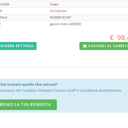
LOGIA
Usato
TO
Da Valutare
FALE
RC0000101297
E
gancio rotto-GREZZO
€
98,
SCHEDA
DETTAGLI
AGGIUNGI AL
CARREL
hai trovato quello che cercavi?
possesso del ricambio richiesto il nostro staff ti contatterà direttamente.
INVIACI LA TUA RICHIESTA