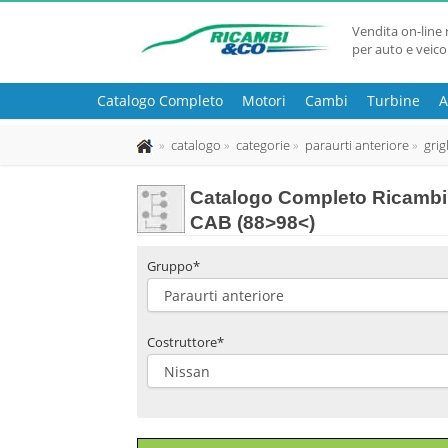
Vendita on-line 
per auto e veico
Catalogo Completo
Motori
Cambi
Turbine
A
catalogo
categorie
paraurti anteriore
grig
Catalogo Completo Ricambi 
CAB (88>98<)
Gruppo*
Costruttore*