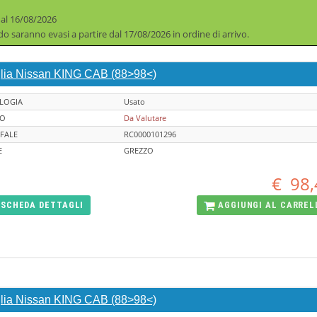
 al 16/08/2026
iodo saranno evasi a partire dal 17/08/2026 in ordine di arrivo.
glia Nissan KING CAB (88>98<)
LOGIA
Usato
TO
Da Valutare
FALE
RC0000101296
E
GREZZO
€
98,
SCHEDA
DETTAGLI
AGGIUNGI AL
CARREL
glia Nissan KING CAB (88>98<)