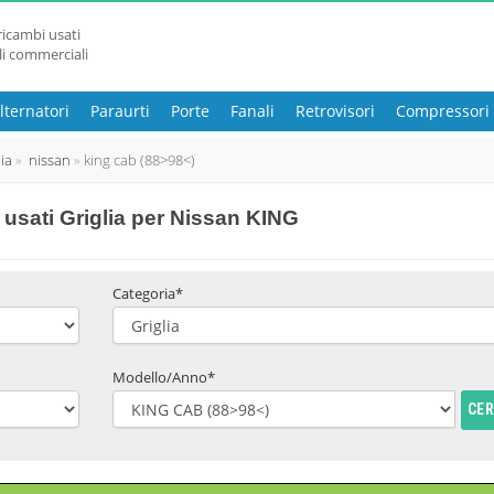
ricambi usati
li commerciali
lternatori
Paraurti
Porte
Fanali
Retrovisori
Compressori
lia
nissan
king cab (88>98<)
usati Griglia per Nissan KING
Categoria*
Modello/Anno*
CE