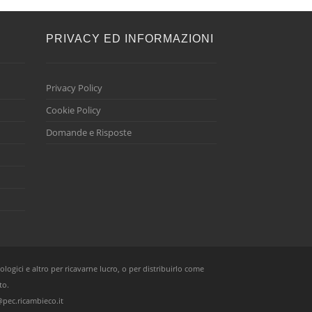
E
PRIVACY ED INFORMAZIONI
Privacy Policy
Cookie Policy
Domande e Risposte
ologici e altro per ricavarne lucro, o per distribuirlo come
to.
pec.ricambieco.it