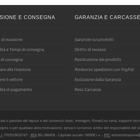
SIONE E CONSEGNA
GARANZIA E CARCASS
 di evasione
Garanzie sui prodotti
ità e Tempi di consegna
Diritto di recesso
 di consegna
Restituzione dei prodotti
are alla ricezione
Rimborso spedizioni con PayPal
ere il vettore
Esclusione dalla Garanzia
ità di pagamento
Reso Carcasse
e o parziale del layout e dei contenuti (testi, immagini, filmati) su carta, supporti tecn
oprio o per qualsiasi altra motivazione, senza il consenso scritto del responsabile del si
.I.
IT03529620167 -
REA
BG-386458 - Capitale sociale 10000€ i.v. -
PEC
amministrazione@