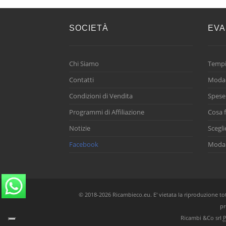
SOCIETÀ
EVA
Chi Siamo
Tempi
Contatti
Modal
Condizioni di Vendita
Spese
Programmi di Affiliazione
Cosa f
Notizie
Scegli
Facebook
Modal
© 2018-2026 Ricambieco.eu. E' vietata la riproduzione total
pr
Ricambi &Co srl
P