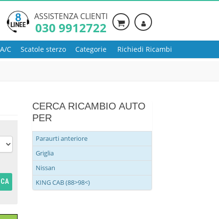
ASSISTENZA CLIENTI
030 9912722
 A/C
Scatole sterzo
Categorie
Richiedi Ricambi
CERCA RICAMBIO AUTO
PER
Paraurti anteriore
Griglia
Nissan
RCA
KING CAB (88>98<)