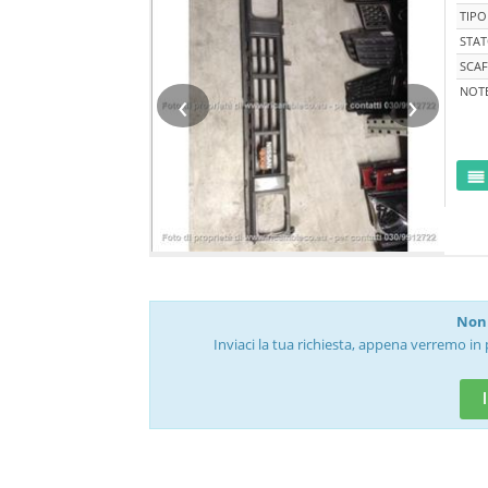
TIPO
STA
SCAF
‹
›
NOT
Non 
Inviaci la tua richiesta, appena verremo in 