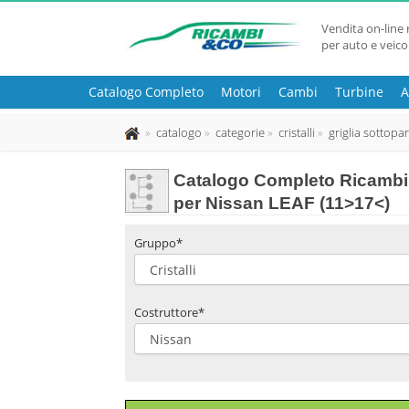
Vendita on-line 
per auto e veico
Catalogo Completo
Motori
Cambi
Turbine
A
catalogo
categorie
cristalli
griglia sottopa
Catalogo Completo Ricambi 
per Nissan LEAF (11>17<)
Gruppo*
Costruttore*