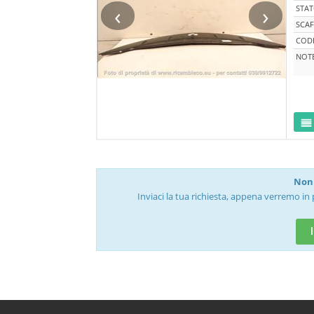
‹
›
STA
SCAF
CODI
NOT
Non 
Inviaci la tua richiesta, appena verremo in 