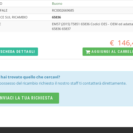
TO
Buono
FALE
RC0002669685
CE SUL RICAMBIO
65836
E
EM57 (2015) T5851 65836 Codici OES - OEM ed adattab
65836 65837
€
146,
SCHEDA
DETTAGLI
AGGIUNGI AL
CARREL
hai trovato quello che cercavi?
possesso del ricambio richiesto il nostro staff ti contatterà direttamente.
INVIACI LA TUA RICHIESTA