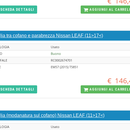
€
146,
SCHEDA
DETTAGLI
AGGIUNGI AL
CARREL
glia tra cofano e parabrezza Nissan LEAF (11>17<)
LOGIA
Usato
TO
Buono
FALE
RC0002674701
E
EM57 (2015) T5851
€
146,
SCHEDA
DETTAGLI
AGGIUNGI AL
CARREL
glia (modanatura sul cofano) Nissan LEAF (11>17<)
LOGIA
Usato