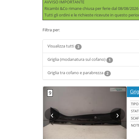
AVVISO IMPORTANTE
Ricambi &Co rimane chiusa per ferie dal 08/08/2026
Tutti gli ordini e le richieste ricevute in questo per
Filtra per:
Visualizza tutti
3
Griglia (modanatura sul cofano)
1
Griglia tra cofano e parabrezza
2
Gri
TIPO
‹
›
STA
SCAF
NOT