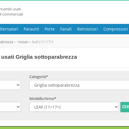
ricambi usati
li commerciali
lternatori
Paraurti
Porte
Fanali
Retrovisori
Compressori
rabrezza
nissan
leaf (11>17<)
usati Griglia sottoparabrezza
Categoria*
Modello/Anno*
CE