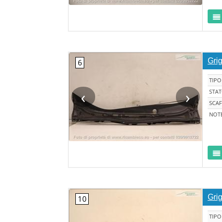
Gri
TIPO
‹
›
STA
SCAF
NOT
Gri
TIPO