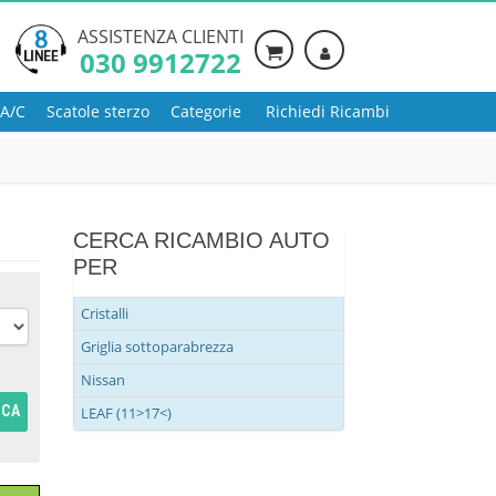
ASSISTENZA CLIENTI
030 9912722
 A/C
Scatole sterzo
Categorie
Richiedi Ricambi
CERCA RICAMBIO AUTO
PER
Cristalli
Griglia sottoparabrezza
Nissan
RCA
LEAF (11>17<)