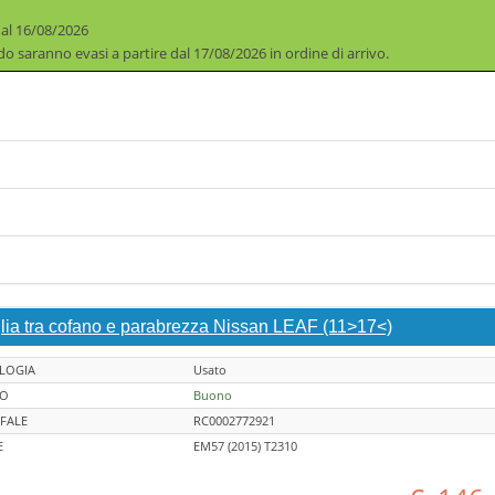
 al 16/08/2026
iodo saranno evasi a partire dal 17/08/2026 in ordine di arrivo.
glia tra cofano e parabrezza Nissan LEAF (11>17<)
LOGIA
Usato
TO
Buono
FALE
RC0002772921
E
EM57 (2015) T2310