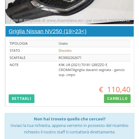
Griglia Nissan NV250 (19>23<)
TIPOLOGIA
Usato
STATO
Discreto
SCAFFALE
RC0002262671
NOTE
K9K U8 (2021) T0181 GREZZO E
CROMATAgriglia davanti segnata - gancio
sup. crepo
€
110,40
DETTAGLI
CARRELLO
Non hai trovato quello che cercavi?
Inviaci la tua richiesta, appena verremo in possesso del ricambio
richiesto il nostro staff ti contatterà direttamente.