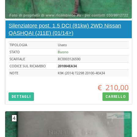
Silenziatore post. 1.5 DCI (81kw) 2WD Nissan
QASHQAI (J11E) (01/14>)
TIPOLOGIA
Usato
STATO
Buono
SCAFFALE
RC0003126590
CODICE SUL RICAMBIO
201004EA34
NOTE
K9K (2014) T2298 20100-4EA34
€
210,00
DETTAGLI
CARRELLO