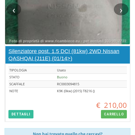
‹
›
Silenziatore post. 1.5 DCI (81kw) 2WD Nissan
QASHQAI (J11E) (01/14>)
TIPOLOGIA
Usato
STATO
Buono
SCAFFALE
RC0003094815
NOTE
K9K (0kw) (2015) T8216 ()
€
210,00
DETTAGLI
CARRELLO
Non hai trovato quello che cercavi?