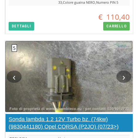
33,Colore guaina NERO,Numero PIN 5
€
110,40
DETTAGLI
CARRELLO
‹
›
Sonda lambda 1.2 12V Turbo bz. (74kw)
(9830441180) Opel CORSA (P2JO) (07/23>)