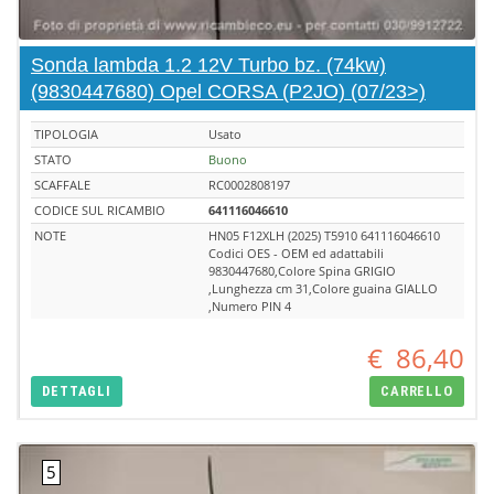
Sonda lambda 1.2 12V Turbo bz. (74kw)
(9830447680) Opel CORSA (P2JO) (07/23>)
TIPOLOGIA
Usato
STATO
Buono
SCAFFALE
RC0002808197
CODICE SUL RICAMBIO
641116046610
NOTE
HN05 F12XLH (2025) T5910 641116046610
Codici OES - OEM ed adattabili
9830447680,Colore Spina GRIGIO
,Lunghezza cm 31,Colore guaina GIALLO
,Numero PIN 4
€
86,40
DETTAGLI
CARRELLO