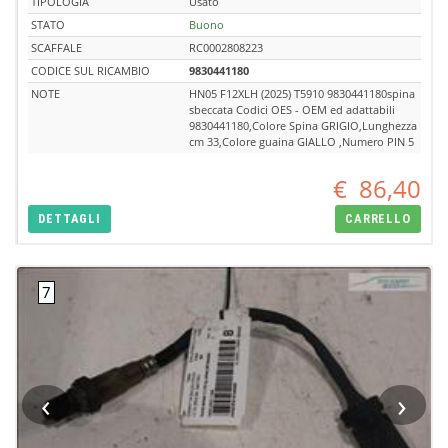
TIPOLOGIA
Usato
STATO
Buono
SCAFFALE
RC0002808223
CODICE SUL RICAMBIO
9830441180
NOTE
HN05 F12XLH (2025) T5910 9830441180spina
sbeccata Codici OES - OEM ed adattabili
9830441180,Colore Spina GRIGIO,Lunghezza
cm 33,Colore guaina GIALLO ,Numero PIN 5
€
86,40
DETTAGLI
CARRELLO
‹
›