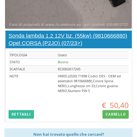
Sonda lambda 1.2 12V bz. (55kw) (9810666880)
Opel CORSA (P2JO) (07/23>)
TIPOLOGIA
Usato
STATO
Buono
SCAFFALE
RC0002617245
NOTE
HM05 (2020) T1898 Codici OES - OEM ed
adattabili 9810666880,Colore Spina
NERO,Lunghezza cm 33,Colore guaina
NERO,Numero PIN 5
€
50,40
DETTAGLI
CARRELLO
Non hai trovato quello che cercavi?