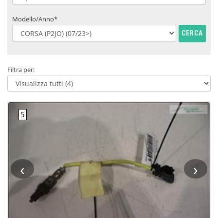
Modello/Anno*
CERCA
Filtra per:
‹
›