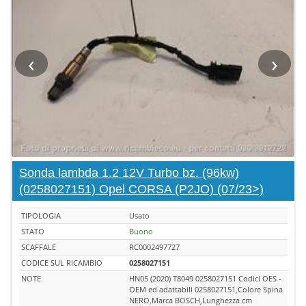
‹
›
Sonda lambda 1.2 12V Turbo bz. (96kw)
(0258027151) Opel CORSA (P2JO) (07/23>)
TIPOLOGIA
Usato
STATO
Buono
SCAFFALE
RC0002497727
CODICE SUL RICAMBIO
0258027151
NOTE
HN05 (2020) T8049 0258027151 Codici OES -
OEM ed adattabili 0258027151,Colore Spina
NERO,Marca BOSCH,Lunghezza cm