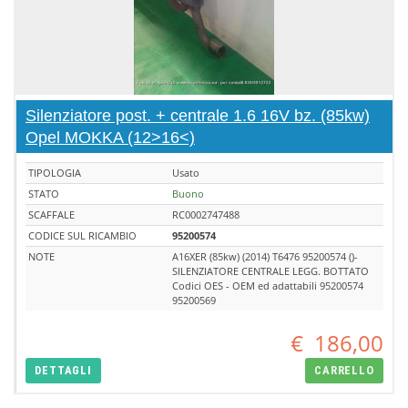
Silenziatore post. + centrale 1.6 16V bz. (85kw)
Opel MOKKA (12>16<)
TIPOLOGIA
Usato
STATO
Buono
SCAFFALE
RC0002747488
CODICE SUL RICAMBIO
95200574
NOTE
A16XER (85kw) (2014) T6476 95200574 ()-
SILENZIATORE CENTRALE LEGG. BOTTATO
Codici OES - OEM ed adattabili 95200574
95200569
€
186,00
DETTAGLI
CARRELLO