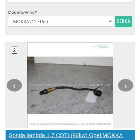
Modello/Anno*
CERCA
‹
›
Sonda lambda 1.7 CDTI (96kw) Opel MOKKA