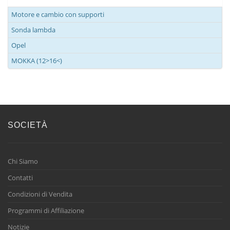
Motore e cambio con supporti
Sonda lambda
Opel
MOKKA (12>16<)
SOCIETÀ
Chi Siamo
Contatti
Condizioni di Vendita
Programmi di Affiliazione
Notizie