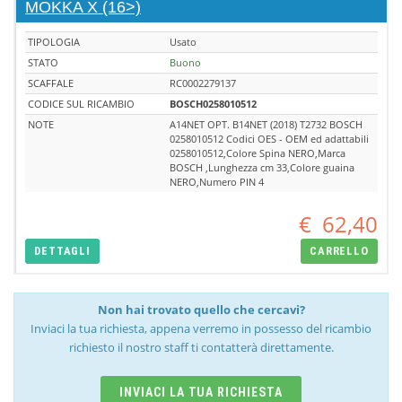
MOKKA X (16>)
TIPOLOGIA
Usato
STATO
Buono
SCAFFALE
RC0002279137
CODICE SUL RICAMBIO
BOSCH0258010512
NOTE
A14NET OPT. B14NET (2018) T2732 BOSCH
0258010512 Codici OES - OEM ed adattabili
0258010512,Colore Spina NERO,Marca
BOSCH ,Lunghezza cm 33,Colore guaina
NERO,Numero PIN 4
€
62,40
DETTAGLI
CARRELLO
Non hai trovato quello che cercavi?
Inviaci la tua richiesta, appena verremo in possesso del ricambio
richiesto il nostro staff ti contatterà direttamente.
INVIACI LA TUA RICHIESTA