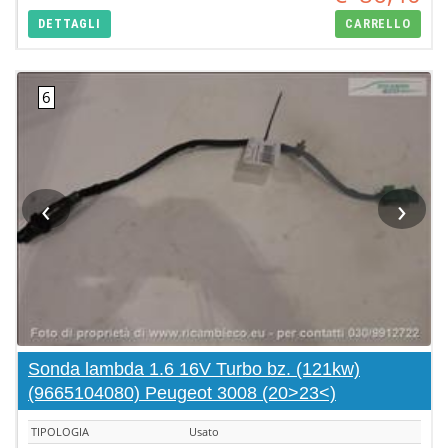
DETTAGLI
CARRELLO
‹
›
Sonda lambda 1.6 16V Turbo bz. (121kw)
(9665104080) Peugeot 3008 (20>23<)
TIPOLOGIA
Usato