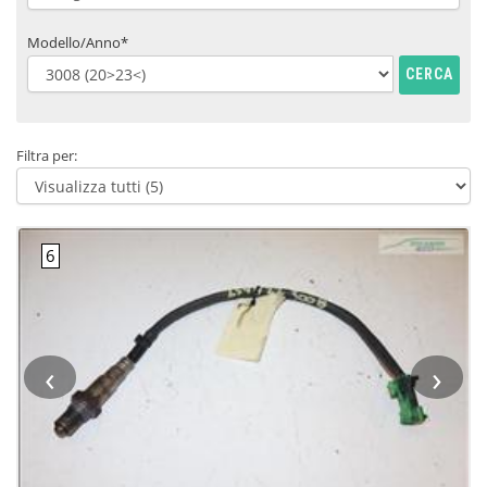
Modello/Anno*
CERCA
Filtra per:
‹
›