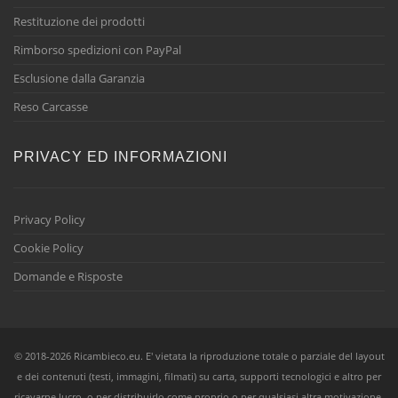
Restituzione dei prodotti
Rimborso spedizioni con PayPal
Esclusione dalla Garanzia
Reso Carcasse
PRIVACY ED INFORMAZIONI
Privacy Policy
Cookie Policy
Domande e Risposte
© 2018-2026 Ricambieco.eu. E' vietata la riproduzione totale o parziale del layout
e dei contenuti (testi, immagini, filmati) su carta, supporti tecnologici e altro per
ricavarne lucro, o per distribuirlo come proprio o per qualsiasi altra motivazione,