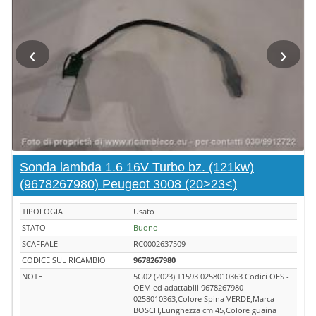
‹
›
Sonda lambda 1.6 16V Turbo bz. (121kw)
(9678267980) Peugeot 3008 (20>23<)
TIPOLOGIA
Usato
STATO
Buono
SCAFFALE
RC0002637509
CODICE SUL RICAMBIO
9678267980
NOTE
5G02 (2023) T1593 0258010363 Codici OES -
OEM ed adattabili 9678267980
0258010363,Colore Spina VERDE,Marca
BOSCH,Lunghezza cm 45,Colore guaina