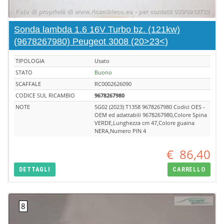
Sonda lambda 1.6 16V Turbo bz. (121kw)
(9678267980) Peugeot 3008 (20>23<)
TIPOLOGIA
Usato
STATO
Buono
SCAFFALE
RC0002626090
CODICE SUL RICAMBIO
9678267980
NOTE
5G02 (2023) T1358 9678267980 Codici OES -
OEM ed adattabili 9678267980,Colore Spina
VERDE,Lunghezza cm 47,Colore guaina
NERA,Numero PIN 4
€
86,40
DETTAGLI
CARRELLO