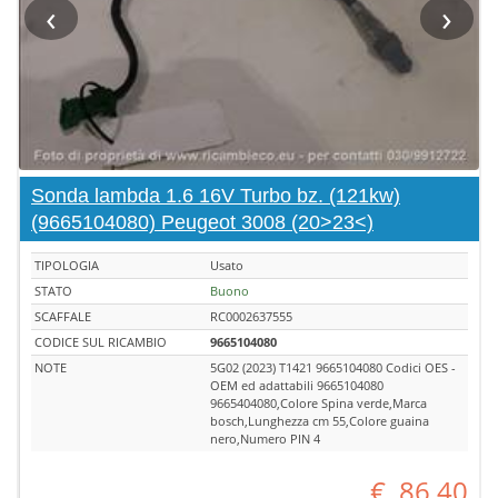
‹
›
Sonda lambda 1.6 16V Turbo bz. (121kw)
(9665104080) Peugeot 3008 (20>23<)
TIPOLOGIA
Usato
STATO
Buono
SCAFFALE
RC0002637555
CODICE SUL RICAMBIO
9665104080
NOTE
5G02 (2023) T1421 9665104080 Codici OES -
OEM ed adattabili 9665104080
9665404080,Colore Spina verde,Marca
bosch,Lunghezza cm 55,Colore guaina
nero,Numero PIN 4
€
86,40