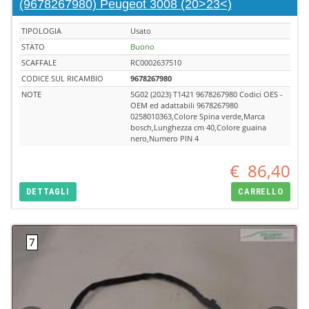
(9678267980) Peugeot 3008 (20>23<)
TIPOLOGIA
Usato
STATO
Buono
SCAFFALE
RC0002637510
CODICE SUL RICAMBIO
9678267980
NOTE
5G02 (2023) T1421 9678267980 Codici OES -
OEM ed adattabili 9678267980
0258010363,Colore Spina verde,Marca
bosch,Lunghezza cm 40,Colore guaina
nero,Numero PIN 4
€
86,40
DETTAGLI
CARRELLO