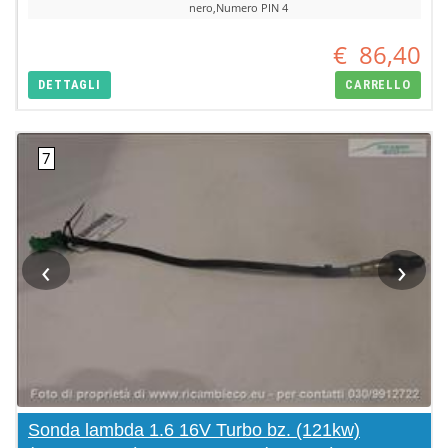
nero,Numero PIN 4
€
86,40
DETTAGLI
CARRELLO
‹
›
Sonda lambda 1.6 16V Turbo bz. (121kw)