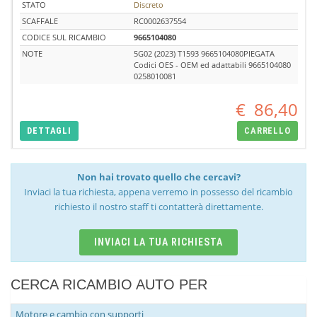
STATO
Discreto
SCAFFALE
RC0002637554
CODICE SUL RICAMBIO
9665104080
NOTE
5G02 (2023) T1593 9665104080PIEGATA
Codici OES - OEM ed adattabili 9665104080
0258010081
€
86,40
DETTAGLI
CARRELLO
Non hai trovato quello che cercavi?
Inviaci la tua richiesta, appena verremo in possesso del ricambio
richiesto il nostro staff ti contatterà direttamente.
INVIACI LA TUA RICHIESTA
CERCA RICAMBIO AUTO PER
Motore e cambio con supporti