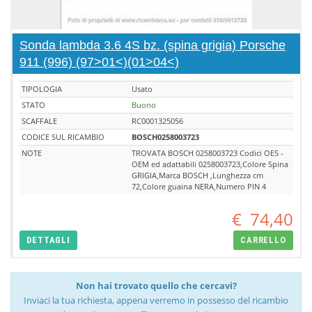
Sonda lambda 3.6 4S bz. (spina grigia) Porsche
911 (996) (97>01<)(01>04<)
TIPOLOGIA
Usato
STATO
Buono
SCAFFALE
RC0001325056
CODICE SUL RICAMBIO
BOSCH0258003723
NOTE
TROVATA BOSCH 0258003723 Codici OES -
OEM ed adattabili 0258003723,Colore Spina
GRIGIA,Marca BOSCH ,Lunghezza cm
72,Colore guaina NERA,Numero PIN 4
€
74,40
DETTAGLI
CARRELLO
Non hai trovato quello che cercavi?
Inviaci la tua richiesta, appena verremo in possesso del ricambio