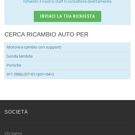
richiesto il nostro staff ti contatterà direttamente.
INVIACI LA TUA RICHIESTA
CERCA RICAMBIO AUTO PER
Motore e cambio con supporti
Sonda lambda
Porsche
911 (996) (97>01<)(01>04<)
SOCIETÀ
Chi Siamo