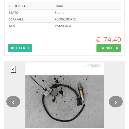
TIPOLOGIA
Usato
STATO
Buono
SCAFFALE
RC0000303712
NOTE
M96/03(03)
€
74,40
DETTAGLI
CARRELLO
‹
›