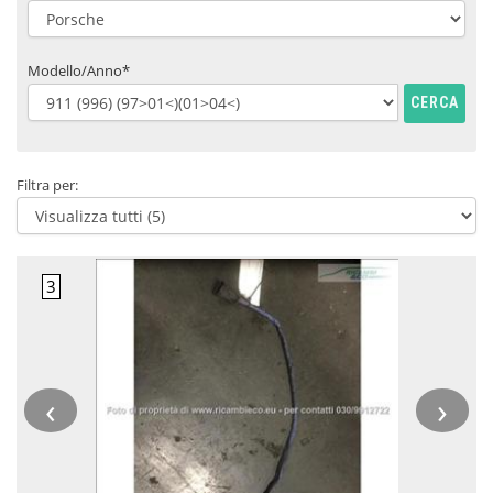
Modello/Anno*
CERCA
Filtra per:
‹
›