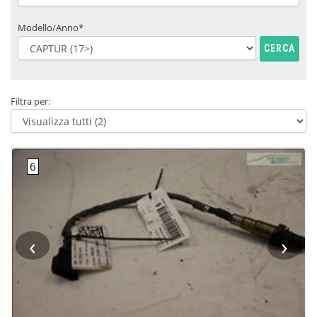
Modello/Anno*
CERCA
Filtra per:
‹
›