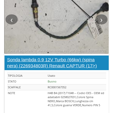
‹
›
Sonda lambda 0.9 12V Turbo (66kw) (spina
nera) (226934803R) Renault CAPTUR (17>)
TIPOLOGIA
Usato
STATO
Buono
SCAFFALE
RC0001567352
NOTE
H4B B4 (2017) T1048 -- Codici OES - OEM ed
adattabili 0258027031,Colore Spina
NERO,Marca BOSCH,Lunghezza cm
41,5,Colore guaina VERDE,Numero PIN 5