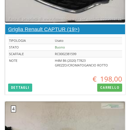
Griglia Renault CAPTUR (19>)
TIPOLOGIA
Usato
STATO
Buono
SCAFFALE
RC0002381599
NOTE
H4M B6 (2020) T7823
GREZZO/CROMATOGANCIO ROTTO
€
198,00
DETTAGLI
CARRELLO