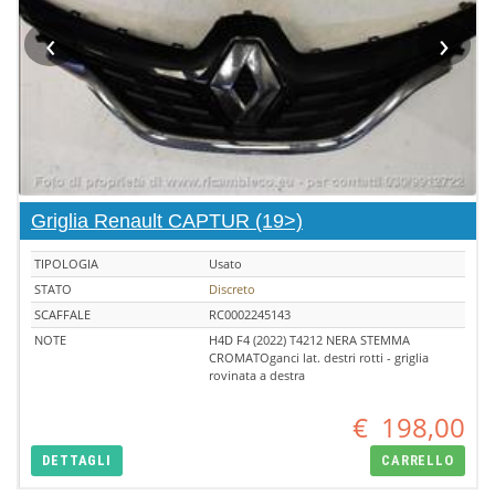
‹
›
Griglia Renault CAPTUR (19>)
TIPOLOGIA
Usato
STATO
Discreto
SCAFFALE
RC0002245143
NOTE
H4D F4 (2022) T4212 NERA STEMMA
CROMATOganci lat. destri rotti - griglia
rovinata a destra
€
198,00
DETTAGLI
CARRELLO