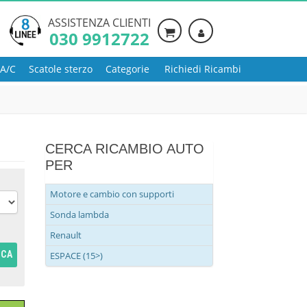
ASSISTENZA CLIENTI
030 9912722
 A/C
Scatole sterzo
Categorie
Richiedi Ricambi
CERCA RICAMBIO AUTO
PER
Motore e cambio con supporti
Sonda lambda
Renault
RCA
ESPACE (15>)