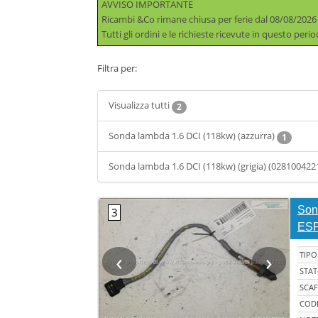
AVVISO IMPORTANTE
Ricambi &Co rimane chiusa per ferie dal 08/08/2026
Tutti gli ordini e le richieste ricevute in questo per
Filtra per:
Visualizza tutti
2
Sonda lambda 1.6 DCI (118kw) (azzurra)
1
Sonda lambda 1.6 DCI (118kw) (grigia) (028100422
Son
ESP
‹
›
TIPO
STA
SCAF
CODI