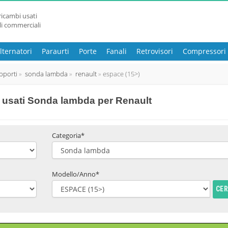
ricambi usati
li commerciali
lternatori
Paraurti
Porte
Fanali
Retrovisori
Compressori
pporti
sonda lambda
renault
espace (15>)
 usati Sonda lambda per Renault
Categoria*
Modello/Anno*
CE