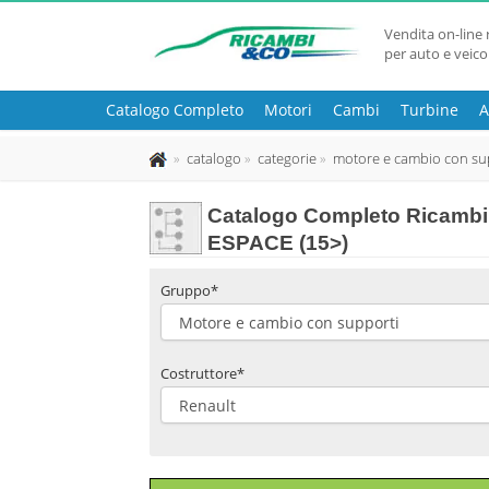
Vendita on-line 
per auto e veico
Catalogo Completo
Motori
Cambi
Turbine
A
catalogo
categorie
motore e cambio con su
Catalogo Completo Ricambi
ESPACE (15>)
Gruppo*
Costruttore*