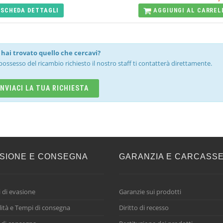
SCHEDA
DETTAGLI
AGGIUNGI AL
CARREL
hai trovato quello che cercavi?
possesso del ricambio richiesto il nostro staff ti contatterà direttamente.
INVIACI LA TUA RICHIESTA
SIONE E CONSEGNA
GARANZIA E CARCASS
 di evasione
Garanzie sui prodotti
ità e Tempi di consegna
Diritto di recesso