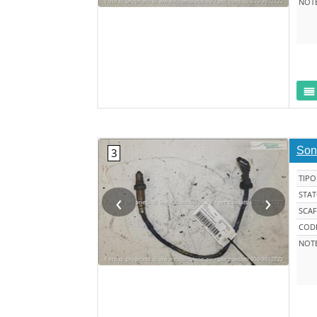
NOT
Son
TIPO
‹
›
STA
SCAF
CODI
NOT