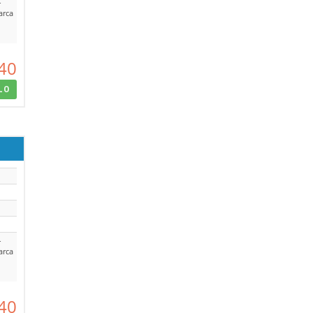
-
arca
40
LO
-
arca
40