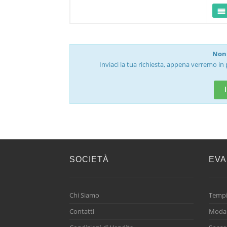
Non 
Inviaci la tua richiesta, appena verremo in 
SOCIETÀ
EVA
Chi Siamo
Tempi
Contatti
Modal