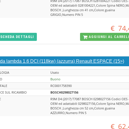
E
R9M D4 (2017) T7087 BOSCH 0281004221 Codici OES 
OEM ed adattabili 0281004221,Colore Spina NERO,M
BOSCH ,Lunghezza cm 41 cm,Colore guaina
GRIGIO,Numero PIN 5
€
74,
SCHEDA
DETTAGLI
AGGIUNGI AL
CARREL
da lambda 1.6 DCI (118kw) (azzurra) Renault ESPACE (15>)
LOGIA
Usato
TO
Buono
FALE
RC0001758390
CE SUL RICAMBIO
BOSCH0298027156
E
R9M D4 (2017) T7087 BOSCH 0298027156 Codici OES 
OEM ed adattabili 0298027156,Colore Spina NERO,M
BOSCH ,Lunghezza cm 52 cm,Colore guaina
AZZURRO,Numero PIN 5
€
62,