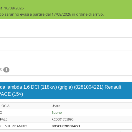
 al 16/08/2026
iodo saranno evasi a partire dal 17/08/2026 in ordine di arrivo.
1)
1
da lambda 1.6 DCI (118kw) (grigia) (0281004221) Renault
ACE (15>)
LOGIA
Usato
TO
Buono
FALE
RC0001755990
CE SUL RICAMBIO
BOSCH0281004221