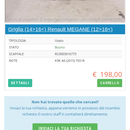
Griglia (14>16<) Renault MEGANE (12>16<)
TIPOLOGIA
Usato
STATO
Buono
SCAFFALE
RC0003016773
NOTE
K9K A6 (2015) T6518
€
198,00
DETTAGLI
CARRELLO
Non hai trovato quello che cercavi?
Inviaci la tua richiesta, appena verremo in possesso del ricambio
richiesto il nostro staff ti contatterà direttamente.
INVIACI LA TUA RICHIESTA