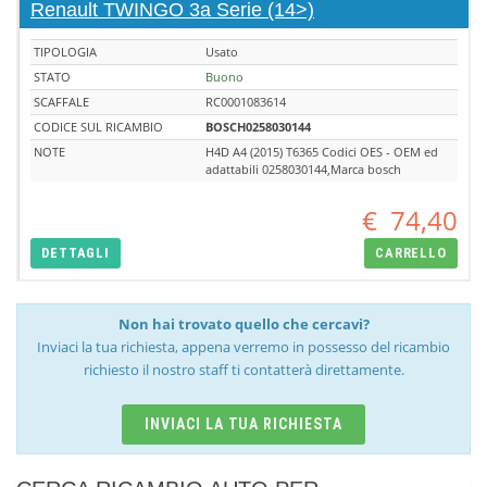
Renault TWINGO 3a Serie (14>)
TIPOLOGIA
Usato
STATO
Buono
SCAFFALE
RC0001083614
CODICE SUL RICAMBIO
BOSCH0258030144
NOTE
H4D A4 (2015) T6365 Codici OES - OEM ed
adattabili 0258030144,Marca bosch
€
74,40
DETTAGLI
CARRELLO
Non hai trovato quello che cercavi?
Inviaci la tua richiesta, appena verremo in possesso del ricambio
richiesto il nostro staff ti contatterà direttamente.
INVIACI LA TUA RICHIESTA