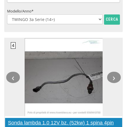
Modello/Anno*
CERCA
‹
›
Sonda lambda 1.0 12V bz. (52kw) 1 spina 4pin